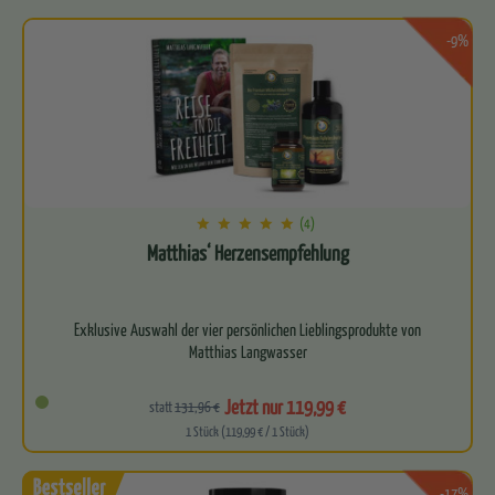
-9%
(4)
Matthias‘ Herzensempfehlung
Exklusive Auswahl der vier persönlichen Lieblingsprodukte von
Matthias Langwasser
Kraftvolles Quartett aus…
Jetzt nur 119,99 €
statt
131,96 €
1 Stück (119,99 € / 1 Stück)
-17%