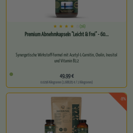
(36)
Premium Abnehmkapseln "Leicht & Frei" - 60...
Synergetische Wirkstoff-Formel mit Acetyl-L-Carnitin, Cholin, Inositol
und Vitamin B12
Unterstützt den Energiestoffwechsel…
49,99 €
0.0296 Kilogramm (1.688,85 € / 1 Kilogramm)
-8%