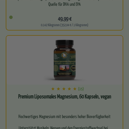
Quelle für DHA und EPA
Besonders hoher Gehalt an…
49,99 €
0.142 Kilogramm (352,04 € / 1 Kilogramm)
(15)
Premium Liposomales Magnesium, 60 Kapseln, vegan
Hochwertiges Magnesium mit besonders hoher Bioverfügbarkeit
Unterstützt Muskeln, Nerven und den Energiestoffwechsel bei…