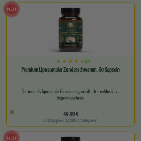
NEU
(13)
Premium Liposomaler Zunderschwamm, 60 Kapseln
Erstmals als liposomale Formulierung erhältlich – exklusiv bei
Regenbogenkreis
Mit 600 mg Zunderschwammextrakt pro…
49,99 €
0.042 Kilogramm (1.190,24 € / 1 Kilogramm)
NEU