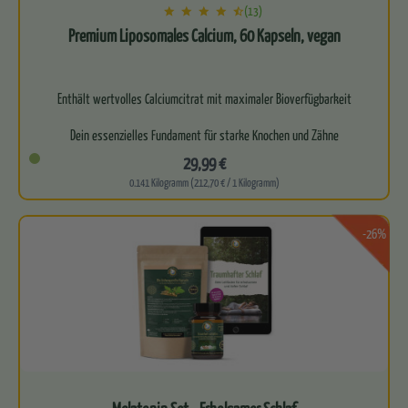
(13)
Premium Liposomales Calcium, 60 Kapseln, vegan
Enthält wertvolles Calciumcitrat mit maximaler Bioverfügbarkeit
Dein essenzielles Fundament für starke Knochen und Zähne
29,99 €
Un…
0.141 Kilogramm (212,70 € / 1 Kilogramm)
-26%