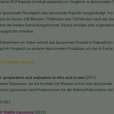
itamin B12 Kapseln (methylcobalamin) im Vergleich zu liposomaler Fl
 liposomale Flüssigkeit oder liposomale Kapseln ausgehändigt. Vor
ls im Serum. (45 Minuten, 75 Minuten und 135 Minuten nach der Ei
einer der beiden Darreichungsformen. Darauf erfolgte eine sogenannt
hungsform erhielten.
Teilnehmern an. Dabei schnitt das liposomale Produkt in Kapselform 
gel im Vergleich zu anderen liposomalen Produkten um das 6-Fache 
m findest du hier:
 preparation and evaluation in vitro and in vivo
(2011):
n einer Dispersion, die bei Kontakt mit Wasser sofort eine liposomale
chen Liposomen sind Proliposomen für die Wirkstoffabsorption viel
3120/)
of Stable Liposome
(2019):