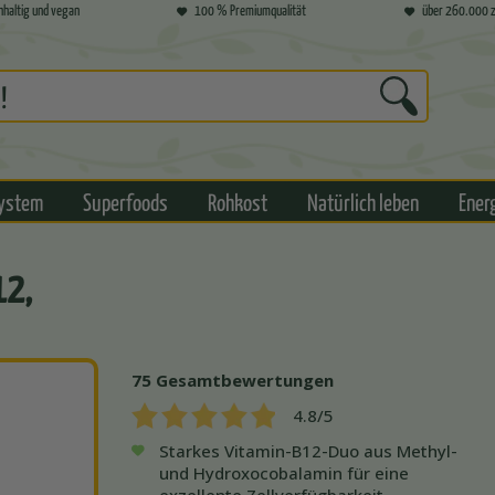
hhaltig und vegan
100 % Premiumqualität
über 260.000 z
ystem
Superfoods
Rohkost
Natürlich leben
Ener
12,
75
Gesamtbewertungen
4.8
/5
Starkes Vitamin-B12-Duo aus Methyl-
und Hydroxocobalamin für eine