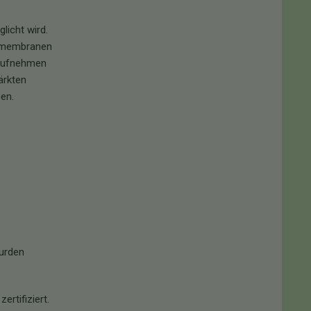
licht wird.
ellmembranen
r aufnehmen
ärkten
en.
wurden
rtifiziert.