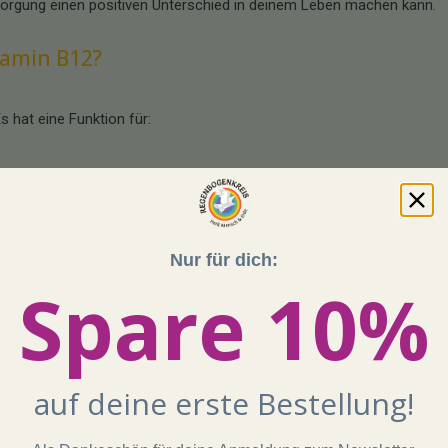
rsorgung einen positiven Unterschied in deinem Leben machen kann.
tamin B12?
s hat eine Funktion für:
Nur für dich:
Spare 10%
auf deine erste Bestellung!