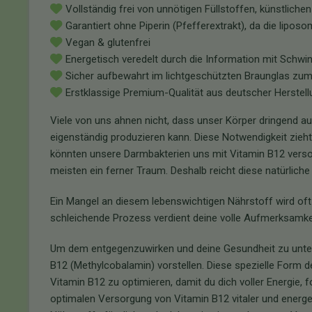
Vollständig frei von unnötigen Füllstoffen, künstlic
Garantiert ohne Piperin (Pfefferextrakt), da die lipo
Vegan & glutenfrei
Energetisch veredelt durch die Information mit Schw
Sicher aufbewahrt im lichtgeschützten Braunglas zum
Erstklassige Premium-Qualität aus deutscher Herstell
Viele von uns ahnen nicht, dass unser Körper dringend au
eigenständig produzieren kann. Diese Notwendigkeit zieht s
könnten unsere Darmbakterien uns mit Vitamin B12 versorg
meisten ein ferner Traum. Deshalb reicht diese natürliche
Ein Mangel an diesem lebenswichtigen Nährstoff wird oft
schleichende Prozess verdient deine volle Aufmerksamkeit
Um dem entgegenzuwirken und deine Gesundheit zu unte
B12 (Methylcobalamin) vorstellen. Diese spezielle Form
Vitamin B12 zu optimieren, damit du dich voller Energie, fo
optimalen Versorgung von Vitamin B12 vitaler und energet