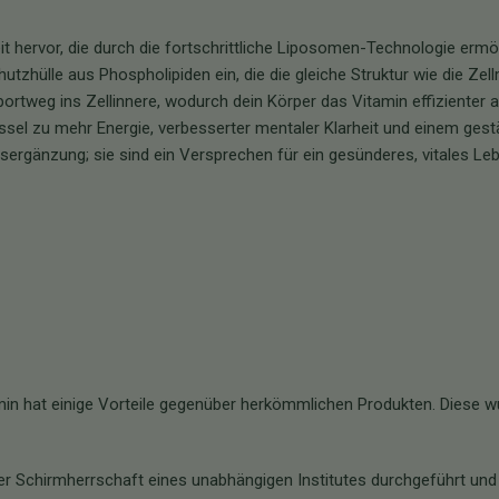
t hervor, die durch die fortschrittliche Liposomen-Technologie ermög
hutzhülle aus Phospholipiden ein, die die gleiche Struktur wie die Z
portweg ins Zellinnere, wodurch dein Körper das Vitamin effiziente
lüssel zu mehr Energie, verbesserter mentaler Klarheit und einem gest
ergänzung; sie sind ein Versprechen für ein gesünderes, vitales Leb
in hat einige Vorteile gegenüber herkömmlichen Produkten. Diese 
r Schirmherrschaft eines unabhängigen Institutes durchgeführt und ze