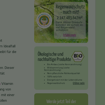
Regenwaldschutz
- mach mit!
2.147.483.647m²
Dank deiner Einkäufe
konnten wir schon so
viel Regenwald
schützen!
Erfahre mehr
ht
m Idealfall
ibt für die
Ökologische und
nachhaltige Produkte
Bio Anbau (siehe Kennzeichnung)
n. Dieser
Wildsammlung (siehe
Kennzeichnung)
tät.
Rein pflanzliche Rohkostqualität
100% natürlich
Energetisiert mit der Lebensblume
Erfahre mehr
s
Vitamin
Regenwaldschutz
ung von
 mit einer
Werde jetzt Teil der
ollen