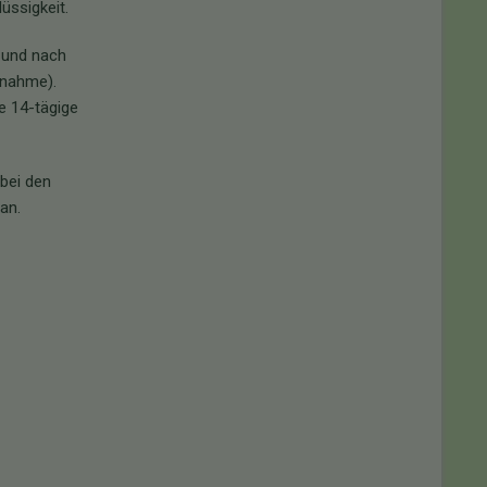
üssigkeit.
 und nach
nnahme).
e 14-tägige
bei den
an.