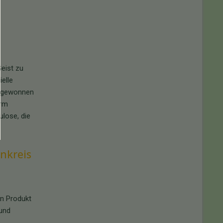
Geist zu
elle
, gewonnen
orm
ulose, die
nkreis
in Produkt
 und