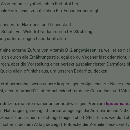
hen Aromen oder synthetischen Farbstoffen
somale Form keine zusätzlichen Bio-Enhancer benötigt
ingungen für Harmonie und Lebenskraft
 Schutz vor Wirkstoffverlust durch UV-Strahlung
ung unter strengen Laborkontrollen
f eine externe Zufuhr von Vitamin B12 angewiesen ist, weil er es nic
ich durch alle Ernährungsstile, egal ob du Veganer bist oder nicht. I
en, aber die Vorstellung einer perfekt ausbalancierten Darmflora ble
 Quelle allein oft nicht aus, um unseren Bedarf zu decken.
 erst bemerkbar, wenn unsere körpereigenen Speicher zur Neige gehe
, denn Vitamin B12 ist entscheidend für deine Gesundheit und Vitali
rstützen, möchten wir dir unser hochwertiges Premium
liposomale
 der Nahrungsergänzung ist darauf ausgelegt, die Aufnahme und Nutz
kussiert und rundum leistungsfähiger fühlst. Stell dir vor, wie du dich
ischer in deinem Alltag bewegst. Entdecke die Vorteile dieses wertv