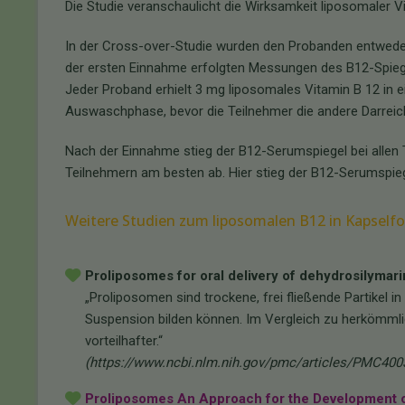
Die Studie veranschaulicht die Wirksamkeit liposomaler V
In der Cross-over-Studie wurden den Probanden entweder
der ersten Einnahme erfolgten Messungen des B12-Spiege
Jeder Proband erhielt 3 mg liposomales Vitamin B 12 in 
Auswaschphase, bevor die Teilnehmer die andere Darreic
Nach der Einnahme stieg der B12-Serumspiegel bei allen 
Teilnehmern am besten ab. Hier stieg der B12-Serumspie
Weitere Studien zum liposomalen B12 in Kapselfor
Proliposomes for oral delivery of dehydrosilymarin:
„Proliposomen sind trockene, frei fließende Partikel i
Suspension bilden können. Im Vergleich zu herkömmli
vorteilhafter.“
(https://www.ncbi.nlm.nih.gov/pmc/articles/PMC400
Proliposomes An Approach for the Development 