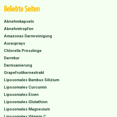
Beliebte Seiten
Abnehmkapseln
Abnehmtropfen
Amazonas Darmreinigung
Aurasprays
Chlorella Presslinge
Darmkur
Darmsanierung
Grapefruitkernextrakt
Liposomales Bambus Silizium
Liposomales Curcumin
Liposomales Eisen
Liposomales Glutathion
Liposomales Magnesium
Liposomales Vitamin C