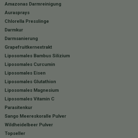
Amazonas Darmreinigung
Aurasprays
Chlorella Presslinge
Darmkur
Darmsanierung
Grapefruitkernextrakt
Liposomales Bambus Silizium
Liposomales Curcumin
Liposomales Eisen
Liposomales Glutathion
Liposomales Magnesium
Liposomales Vitamin C
Parasitenkur
Sango Meereskoralle Pulver
Wildheidelbeer Pulver
Topseller