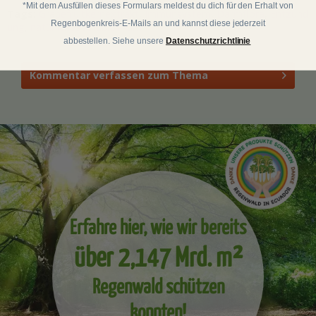
*Mit dem Ausfüllen dieses Formulars meldest du dich für den Erhalt von
Tags:
Grapefruitkernextrakt
,
Immunsystem
,
Darmflora
,
Entzünd
Regenbogenkreis-E-Mails an und kannst diese jederzeit
ung
,
natürliches Antibiotikum
abbestellen. Siehe unsere
Datenschutzrichtlinie
Kommentar verfassen zum Thema
Erfahre hier, wie wir bereits
über 2,147 Mrd. m²
Regenwald schützen
konnten!