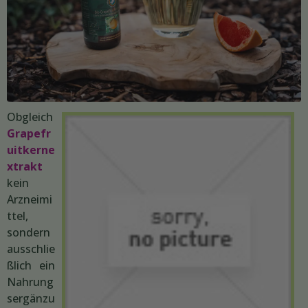
Obgleich
Grapefr
uitkerne
xtrakt
kein
Arzneimi
ttel,
sondern
ausschlie
ßlich ein
Nahrung
sergänzu