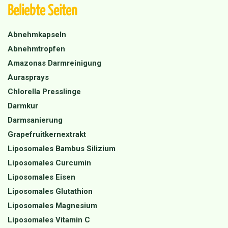
Beliebte Seiten
Abnehmkapseln
Abnehmtropfen
Amazonas Darmreinigung
Aurasprays
Chlorella Presslinge
Darmkur
Darmsanierung
Grapefruitkernextrakt
Liposomales Bambus Silizium
Liposomales Curcumin
Liposomales Eisen
Liposomales Glutathion
Liposomales Magnesium
Liposomales Vitamin C