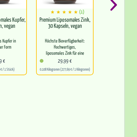
(1)
males Kupfer,
Premium Liposomales Zink,
Pure Shilaj
n, vegan
30 Kapseln, vegan
Original A+ 
 Kupfer in
Höchste Bioverfügbarkeit:
Himalaya-Shilaji
er Form
Hochwertiges,
und Tropfen in 
liposomales Zink für eine
Natürliche Que
io-
optimale Aufnahme
Fulvin- und Hu
9 €
29,99 €
99,99 
lecithin &
(> 70 %
€ / 1 Stück)
0.108 Kilogramm (277,69 € / 1 Kilogramm)
2 Stück (50,00 € /
aus Kokos
Schönheit von innen: Das
E…
Spurenelement zum…
ägt zur
len…