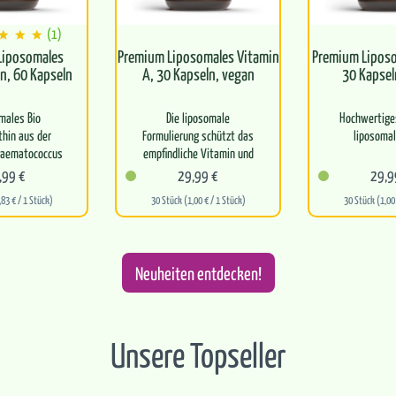
(1)
Liposomales
Premium Liposomales Vitamin
Premium Liposo
n, 60 Kapseln
A, 30 Kapseln, vegan
30 Kapsel
males Bio
Die liposomale
Hochwertiges
hin aus der
Formulierung schützt das
liposomal
Haematococcus
empfindliche Vitamin und
mit besonders
sorgt für eine
Mit B
,99 €
29,99 €
29,9
verfügbarkeit
hocheffiziente Aufnahme
Sonnenblumen
,83 € / 1 Stück)
30 Stück (1,00 € / 1 Stück)
30 Stück (1,00 
im Körper
Bio-MCT-Öl 
gt zum…
Unterstützt…
Kupfer tr
norma
Neuheiten entdecken!
Unsere Topseller