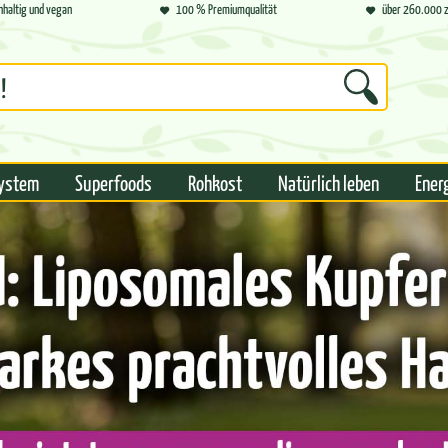
hhaltig und vegan
100 % Premiumqualität
über 260.000 z
ystem
Superfoods
Rohkost
Natürlich leben
Ener