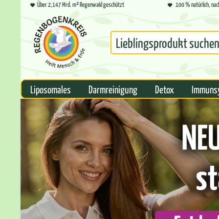
Über 2,147 Mrd. m² Regenwald geschützt
100 % natürlich, nac
Liposomales
Darmreinigung
Detox
Immuns