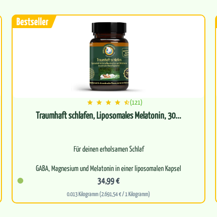
Für optimale…
(121)
Traumhaft schlafen, Liposomales Melatonin, 30...
Für deinen erholsamen Schlaf
GABA, Magnesium und Melatonin in einer liposomalen Kapsel
34,99 €
Hohe Bioverfügbarkeit
0.013 Kilogramm (2.691,54 € / 1 Kilogramm)
Ohne Nebenwirkungen
…