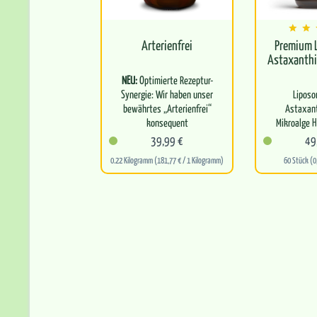
Arterienfrei
Premium 
Astaxanthi
NEU:
Optimierte Rezeptur-
Synergie: Wir haben unser
Liposo
bewährtes „Arterienfrei“
Astaxant
konsequent
Mikroalge 
weiterentwickelt. Die
pluvialis 
39,99 €
49
kraftvolle Basis…
hoher Bio
0.22 Kilogramm (181,77 € / 1 Kilogramm)
60 Stück (0
Trä