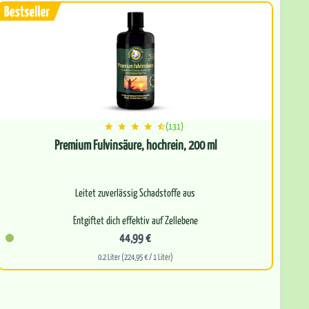
(131)
Premium Fulvinsäure, hochrein, 200 ml
Leitet zuverlässig Schadstoffe aus
Entgiftet dich effektiv auf Zellebene
44,99 €
Kurbelt deinen körpereigenen Zellstoffwechsel an
0.2 Liter (224,95 € / 1 Liter)