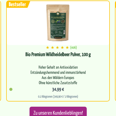
(406)
Bio Premium Wildheidelbeer Pulver, 100 g
Hoher Gehalt an Antioxidatien
Entzündungshemmend und immunstärkend
Aus den Wäldern Europas
Ohne künstliche Zusatzstoffe
Stärkung von…
34,99 €
0.1 Kilogramm (349,90 € / 1 Kilogramm)
Zu unseren Kundenlieblingen!