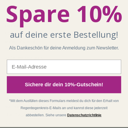
Spare 10%
Shop
Kontakt
Impressum
auf deine erste Bestellung!
AGB
Widerrufsrecht
Als Dankeschön für deine Anmeldung zum Newsletter.
Datenschutz
Batterieentsorgung
E-Mail
Zahlung und Versand
Regenbogenkreis
Sichere dir dein 10%-Gutschein!
Über Matthias
*Mit dem Ausfüllen dieses Formulars meldest du dich für den Erhalt von
matthias-langwasser.com
Regenbogenkreis-E-Mails an und kannst diese jederzeit
Über Regenbogenkreis
abbestellen. Siehe unsere
Datenschutzrichtlinie
Jobs