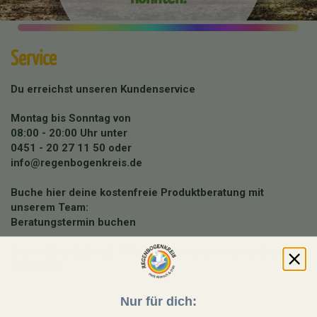
Service
Du erreichst unseren Kundenservice
Montag bis Sonntag von
08:00 - 20:00 Uhr unter
0451 - 20 27 11 50
oder
info@regenbogenkreis.de
Buche hier deine kostenfreie Produktberatung mit
unserem Team:
Beratungstermin buchen
Unser Shop läuft auf 100 % Ökostrom aus erneuerbaren
Energien!
Nur für dich: