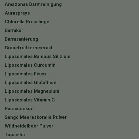
Amazonas Darmreinigung
Aurasprays
Chlorella Presslinge
Darmkur
Darmsanierung
Grapefruitkernextrakt
Liposomales Bambus Silizium
Liposomales Curcumin
Liposomales Eisen
Liposomales Glutathion
Liposomales Magnesium
Liposomales Vitamin C
Parasitenkur
Sango Meereskoralle Pulver
Wildheidelbeer Pulver
Topseller