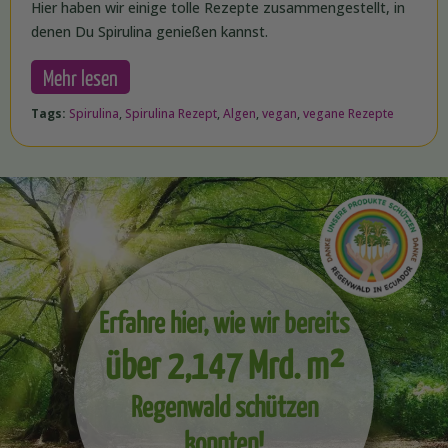
Hier haben wir einige tolle Rezepte zusammengestellt, in
denen Du Spirulina genießen kannst.
Mehr lesen
Tags:
Spirulina
,
Spirulina Rezept
,
Algen
,
vegan
,
vegane Rezepte
Erfahre hier, wie wir bereits
über 2,147 Mrd. m²
Regenwald schützen
konnten!