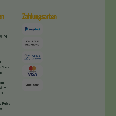
en
Zahlungsarten
igung
t
 Silizium
in
ion
sium
 C
e Pulver
er