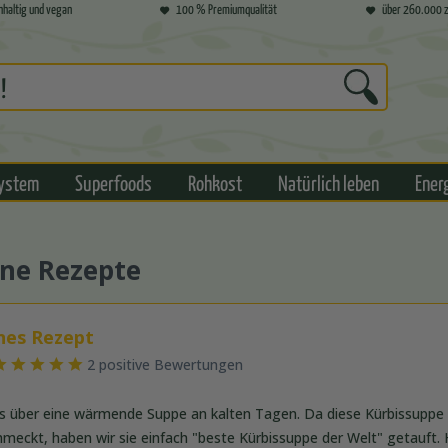
hhaltig und vegan
100 % Premiumqualität
über 260.000 z
ystem
Superfoods
Rohkost
Natürlich leben
Ener
ane Rezepte
anes Rezept
2 positive Bewertungen
ts über eine wärmende Suppe an kalten Tagen. Da diese Kürbissuppe
hmeckt, haben wir sie einfach "beste Kürbissuppe der Welt" getauft. 