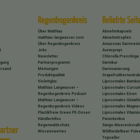
Regenbogenkreis
Beliebte Seit
Über Matthias
Abnehmkapseln
matthias-langwasser.com
Abnehmtropfen
Über Regenbogenkreis
Amazonas Darmrein
t
Jobs
Aurasprays
Newsletter
Chlorella Presslinge
rgung
Partnerprogramm
Darmkur
ersand
Meinungen
Darmsanierung
Produktqualität
Grapefruitkernextrak
Violettglas
Liposomales Bambus
Matthias Langwasser –
Liposomales Curcum
Regenbogenkreis Podcast
Liposomales Eisen
Matthias Langwasser –
Liposomales Glutath
Regenbogenkreis Videos
Liposomales Magne
Plastikfreie Green PE-Dosen
Liposomales Vitamin
Händlerinfos
Parasitenkur
Regenwaldschutz
Sango Meereskorall
artner
Wissenswertes
Wildheidelbeer Pulv
Topseller