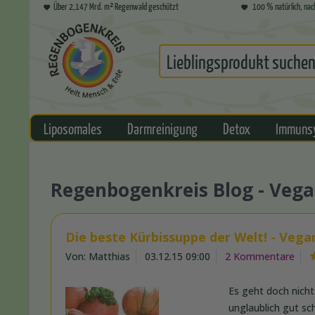
Über 2,147 Mrd. m² Regenwald geschützt
100 % natürlich, nac
Liposomales
Darmreinigung
Detox
Immuns
Regenbogenkreis Blog - Veg
Die beste Kürbissuppe der Welt! - Veg
Von: Matthias
03.12.15 09:00
2 Kommentare
Es geht doch nich
unglaublich gut sc