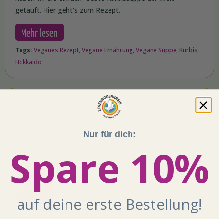
getauft. Hier geht's zum Rezept.
Mehr lesen
Tags:
Veganes Rezept
,
Vegane Ernährung
,
Vegane Suppe
,
Kürbis
,
Hokkaido
Herzhafte Haferflocken-Bratlinge -
Veganes Rezept
27.07.15 08:00
1 Kommentare
Nur für dich:
1 positive Bewertung
Spare 10%
auf deine erste Bestellung!