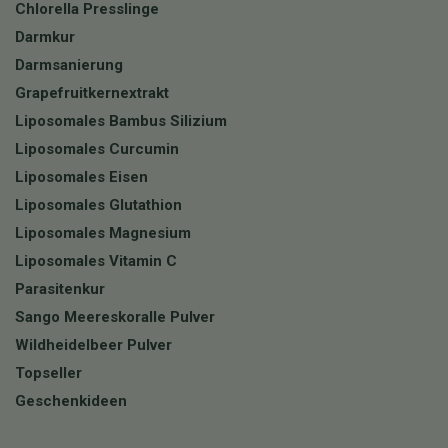
Chlorella Presslinge
Darmkur
Darmsanierung
Grapefruitkernextrakt
Liposomales Bambus Silizium
Liposomales Curcumin
Liposomales Eisen
Liposomales Glutathion
Liposomales Magnesium
Liposomales Vitamin C
Parasitenkur
Sango Meereskoralle Pulver
Wildheidelbeer Pulver
Topseller
Geschenkideen