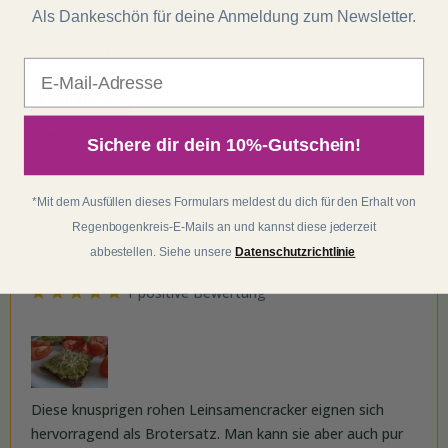
Diese herzhaften, veganen Bratlinge mit Haferflocken sind
Als Dankeschön für deine Anmeldung zum Newsletter.
ganz einfach zu machen und superlecker. Hier kommst Du
zum Rezept.
E-Mail
Mehr lesen
Tags:
Veganes Rezept
,
Vegane Ernährung
,
Bratlinge
,
Haferflocken
Sichere dir dein 10%-Gutschein!
*Mit dem Ausfüllen dieses Formulars meldest du dich für den Erhalt von
Herzhafte Leinsamen-Cracker aus dem
Regenbogenkreis-E-Mails an und kannst diese jederzeit
Dörrautomaten
abbestellen. Siehe unsere
Datenschutzrichtlinie
29.05.15 09:00
1 Kommentare
1 positive Bewertung
Diese knusprigen rohen Leinsamencracker eignen sich
hervorragend als Brotersatz. Man kann sie aber auch pur