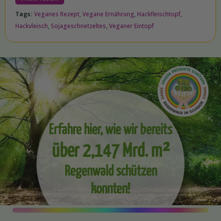
Tags:
Veganes Rezept
,
Vegane Ernährung
,
Hackfleischtopf
,
Hackvleisch
,
Sojageschnetzeltes
,
Veganer Eintopf
Erfahre hier, wie wir bereits
über 2,147 Mrd. m²
Regenwald schützen
konnten!