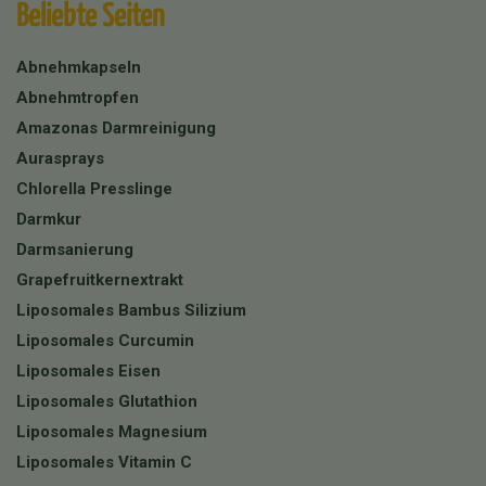
Beliebte Seiten
Abnehmkapseln
Abnehmtropfen
Amazonas Darmreinigung
Aurasprays
Chlorella Presslinge
Darmkur
Darmsanierung
Grapefruitkernextrakt
Liposomales Bambus Silizium
Liposomales Curcumin
Liposomales Eisen
Liposomales Glutathion
Liposomales Magnesium
Liposomales Vitamin C