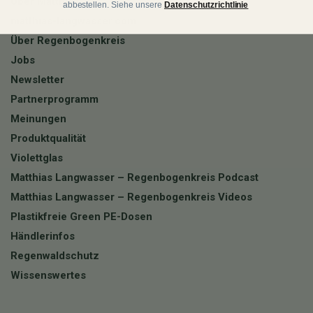
Über Matthias
abbestellen. Siehe unsere
Datenschutzrichtlinie
matthias-langwasser.com
Über Regenbogenkreis
Jobs
Newsletter
Partnerprogramm
Meinungen
Produktqualität
Violettglas
Matthias Langwasser – Regenbogenkreis Podcast
Matthias Langwasser – Regenbogenkreis Videos
Plastikfreie Green PE-Dosen
Händlerinfos
Regenwaldschutz
Wissenswertes