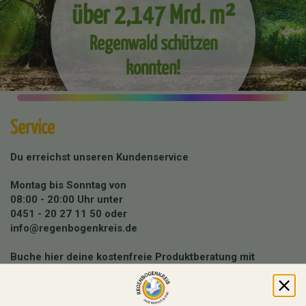
über 2,147 Mrd. m²
Regenwald schützen
konnten!
Service
Du erreichst unseren Kundenservice
Montag bis Sonntag von
08:00 - 20:00 Uhr unter
0451 - 20 27 11 50
oder
info@regenbogenkreis.de
Buche hier deine kostenfreie Produktberatung mit
unserem Team:
Beratungstermin buchen