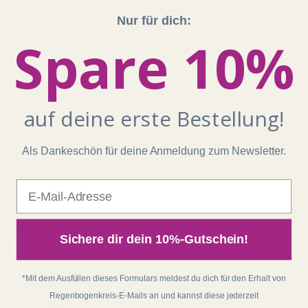
Unser Shop läuft auf 100 % Ökostrom aus erneuerbaren
Nur für dich:
Energien!
Spare 10%
Shop
auf deine erste Bestellung!
Kontakt
Impressum
Als Dankeschön für deine Anmeldung zum Newsletter.
AGB
Widerrufsrecht
E-Mail
Datenschutz
Batterieentsorgung
Zahlung und Versand
Sichere dir dein 10%-Gutschein!
Regenbogenkreis
*Mit dem Ausfüllen dieses Formulars meldest du dich für den Erhalt von
Regenbogenkreis-E-Mails an und kannst diese jederzeit