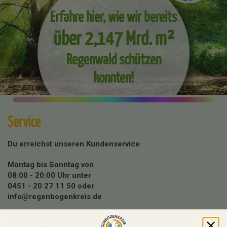
Erfahre hier, wie wir bereits
über 2,147 Mrd. m²
Regenwald schützen
konnten!
Service
Du erreichst unseren Kundenservice
Montag bis Sonntag von
08:00 - 20:00 Uhr unter
0451 - 20 27 11 50
oder
info@regenbogenkreis.de
Buche hier deine kostenfreie Produktberatung mit