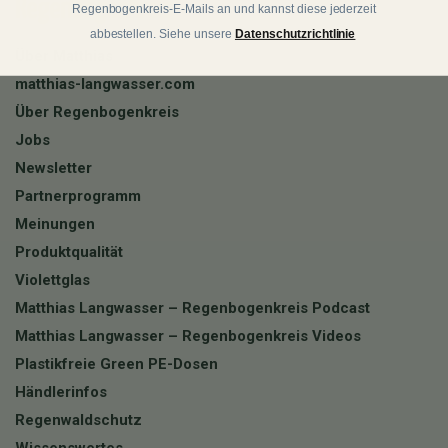
Regenbogenkreis
Regenbogenkreis-E-Mails an und kannst diese jederzeit
abbestellen. Siehe unsere
Datenschutzrichtlinie
Über Matthias
matthias-langwasser.com
Über Regenbogenkreis
Jobs
Newsletter
Partnerprogramm
Meinungen
Produktqualität
Violettglas
Matthias Langwasser – Regenbogenkreis Podcast
Matthias Langwasser – Regenbogenkreis Videos
Plastikfreie Green PE-Dosen
Händlerinfos
Regenwaldschutz
Wissenswertes