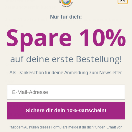
unserem Team:
Beratungstermin buchen
Nur für dich:
Unser Shop läuft auf 100 % Ökostrom aus erneuerbaren
Spare 10%
Energien!
Shop
auf deine erste Bestellung!
Kontakt
Als Dankeschön für deine Anmeldung zum Newsletter.
Impressum
AGB
E-Mail
Widerrufsrecht
Datenschutz
Batterieentsorgung
Sichere dir dein 10%-Gutschein!
Zahlung und Versand
*Mit dem Ausfüllen dieses Formulars meldest du dich für den Erhalt von