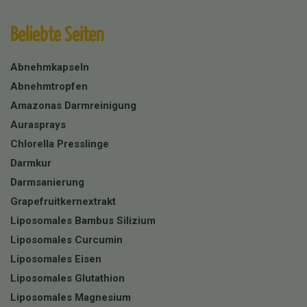
Beliebte Seiten
Abnehmkapseln
Abnehmtropfen
Amazonas Darmreinigung
Aurasprays
Chlorella Presslinge
Darmkur
Darmsanierung
Grapefruitkernextrakt
Liposomales Bambus Silizium
Liposomales Curcumin
Liposomales Eisen
Liposomales Glutathion
Liposomales Magnesium