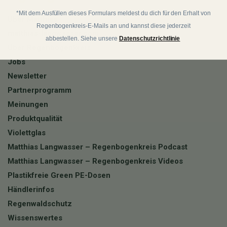
*Mit dem Ausfüllen dieses Formulars meldest du dich für den Erhalt von
Über Matthias
Regenbogenkreis-E-Mails an und kannst diese jederzeit
matthias-langwasser.com
abbestellen. Siehe unsere
Datenschutzrichtlinie
Über Regenbogenkreis
Jobs
Newsletter
Partnerprogramm
Meinungen
Produktqualität
Violettglas
Matthias Langwasser – Regenbogenkreis Podcast
Matthias Langwasser – Regenbogenkreis Videos
Plastikfreie Green PE-Dosen
Händlerinfos
Regenwaldschutz
Wissenswertes