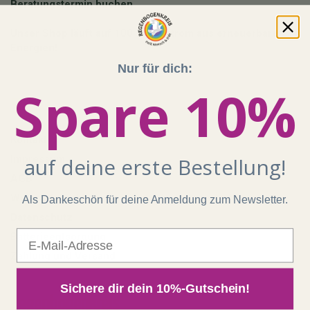
Beratungstermin buchen
Unser Shop läuft auf 100 % Ökostrom aus erneuerbaren
Energien!
Nur für dich:
Spare 10%
Shop
Kontakt
auf deine erste Bestellung!
Impressum
AGB
Widerrufsrecht
Als Dankeschön für deine Anmeldung zum Newsletter.
Datenschutz
E-Mail
Batterieentsorgung
Zahlung und Versand
Sichere dir dein 10%-Gutschein!
Regenbogenkreis