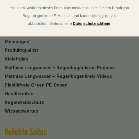
Über Regenbogenkreis
*Mit dem Ausfüllen dieses Formulars meldest du dich für den Erhalt von
Jobs
Regenbogenkreis-E-Mails an und kannst diese jederzeit
abbestellen. Siehe unsere
Datenschutzrichtlinie
Newsletter
Partnerprogramm
Meinungen
Produktqualität
Violettglas
Matthias Langwasser – Regenbogenkreis Podcast
Matthias Langwasser – Regenbogenkreis Videos
Plastikfreie Green PE-Dosen
Händlerinfos
Regenwaldschutz
Wissenswertes
Beliebte Seiten