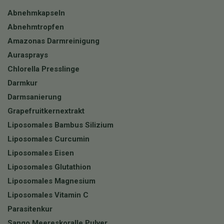
Abnehmkapseln
Abnehmtropfen
Amazonas Darmreinigung
Aurasprays
Chlorella Presslinge
Darmkur
Darmsanierung
Grapefruitkernextrakt
Liposomales Bambus Silizium
Liposomales Curcumin
Liposomales Eisen
Liposomales Glutathion
Liposomales Magnesium
Liposomales Vitamin C
Parasitenkur
Sango Meereskoralle Pulver