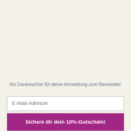
Shop
Kontakt
Impressum
AGB
Widerrufsrecht
Datenschutz
Batterieentsorgung
Als Dankeschön für deine Anmeldung zum Newsletter.
Zahlung und Versand
E-Mail
Regenbogenkreis
Über Matthias
Sichere dir dein 10%-Gutschein!
matthias-langwasser.com