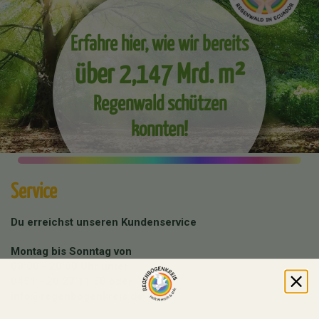
Erfahre hier, wie wir bereits
über 2,147 Mrd. m²
Regenwald schützen
konnten!
Service
Du erreichst unseren Kundenservice
Montag bis Sonntag von
08:00 - 20:00 Uhr unter
0451 - 20 27 11 50
oder
info@regenbogenkreis.de