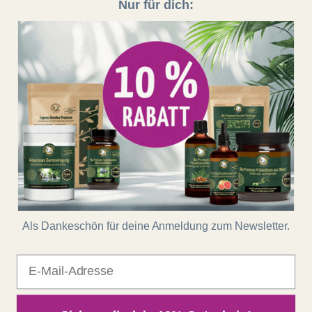
Nur für dich:
Buche hier deine kostenfreie Produktberatung mit
unserem Team:
Beratungstermin buchen
Unser Shop läuft auf 100 % Ökostrom aus erneuerbaren
Energien!
Shop
Kontakt
Impressum
AGB
Als Dankeschön für deine Anmeldung zum Newsletter.
Widerrufsrecht
Datenschutz
E-Mail
Batterieentsorgung
Zahlung und Versand