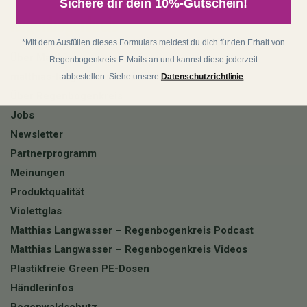
Sichere dir dein 10%-Gutschein!
Regenbogenkreis
*Mit dem Ausfüllen dieses Formulars meldest du dich für den Erhalt von
Über Matthias
Regenbogenkreis-E-Mails an und kannst diese jederzeit
matthias-langwasser.com
abbestellen. Siehe unsere
Datenschutzrichtlinie
Über Regenbogenkreis
Jobs
Newsletter
Partnerprogramm
Meinungen
Produktqualität
Violettglas
Matthias Langwasser – Regenbogenkreis Podcast
Matthias Langwasser – Regenbogenkreis Videos
Plastikfreie Green PE-Dosen
Händlerinfos