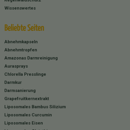
Regenwaldschutz
Wissenswertes
Beliebte Seiten
Abnehmkapseln
Abnehmtropfen
Amazonas Darmreinigung
Aurasprays
Chlorella Presslinge
Darmkur
Darmsanierung
Grapefruitkernextrakt
Liposomales Bambus Silizium
Liposomales Curcumin
Liposomales Eisen