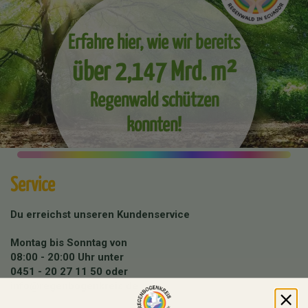
Erfahre hier, wie wir bereits
über 2,147 Mrd. m²
Regenwald schützen
konnten!
Service
Du erreichst unseren Kundenservice
Montag bis Sonntag von
08:00 - 20:00 Uhr unter
0451 - 20 27 11 50
oder
info@regenbogenkreis.de