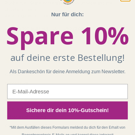
Buche hier deine kostenfreie Produktberatung mit
unserem Team:
Nur für dich:
Beratungstermin buchen
Spare 10%
Unser Shop läuft auf 100 % Ökostrom aus erneuerbaren
Energien!
auf deine erste Bestellung!
Shop
Als Dankeschön für deine Anmeldung zum Newsletter.
Kontakt
Impressum
E-Mail
AGB
Widerrufsrecht
Datenschutz
Sichere dir dein 10%-Gutschein!
Batterieentsorgung
Zahlung und Versand
*Mit dem Ausfüllen dieses Formulars meldest du dich für den Erhalt von