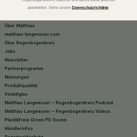
Regenbogenkreis-E-Mails an und kannst diese jederzeit
Regenbogenkreis
abbestellen. Siehe unsere
Datenschutzrichtlinie
Über Matthias
matthias-langwasser.com
Über Regenbogenkreis
Jobs
Newsletter
Partnerprogramm
Meinungen
Produktqualität
Violettglas
Matthias Langwasser – Regenbogenkreis Podcast
Matthias Langwasser – Regenbogenkreis Videos
Plastikfreie Green PE-Dosen
Händlerinfos