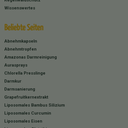
Regenwaldschutz
Wissenswertes
Beliebte Seiten
Abnehmkapseln
Abnehmtropfen
Amazonas Darmreinigung
Aurasprays
Chlorella Presslinge
Darmkur
Darmsanierung
Grapefruitkernextrakt
Liposomales Bambus Silizium
Liposomales Curcumin
Liposomales Eisen