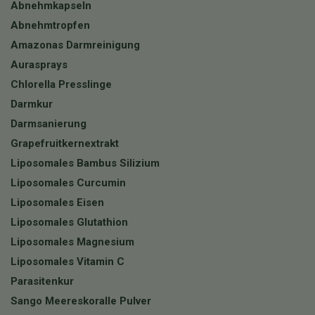
Abnehmkapseln
Abnehmtropfen
Amazonas Darmreinigung
Aurasprays
Chlorella Presslinge
Darmkur
Darmsanierung
Grapefruitkernextrakt
Liposomales Bambus Silizium
Liposomales Curcumin
Liposomales Eisen
Liposomales Glutathion
Liposomales Magnesium
Liposomales Vitamin C
Parasitenkur
Sango Meereskoralle Pulver