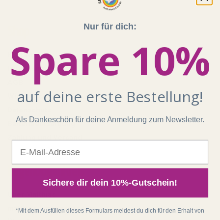
Nur für dich:
Shop
Spare 10%
Kontakt
Impressum
AGB
auf deine erste Bestellung!
Widerrufsrecht
Datenschutz
Als Dankeschön für deine Anmeldung zum Newsletter.
Batterieentsorgung
Zahlung und Versand
E-Mail
Regenbogenkreis
Sichere dir dein 10%-Gutschein!
Über Matthias
matthias-langwasser.com
*Mit dem Ausfüllen dieses Formulars meldest du dich für den Erhalt von