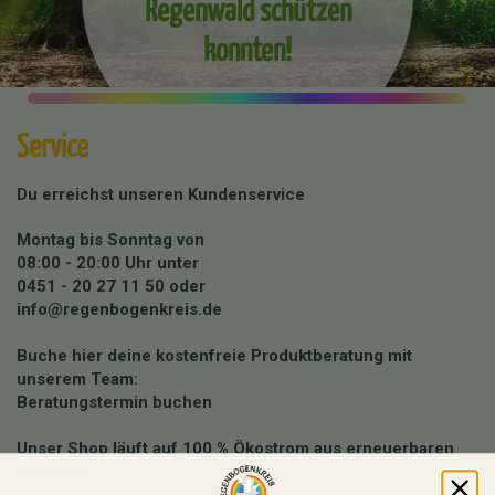
Regenwald schützen
konnten!
Service
Du erreichst unseren Kundenservice
Montag bis Sonntag von
08:00 - 20:00 Uhr unter
0451 - 20 27 11 50
oder
info@regenbogenkreis.de
Buche hier deine kostenfreie Produktberatung mit
unserem Team:
Beratungstermin buchen
Unser Shop läuft auf 100 % Ökostrom aus erneuerbaren
Energien!