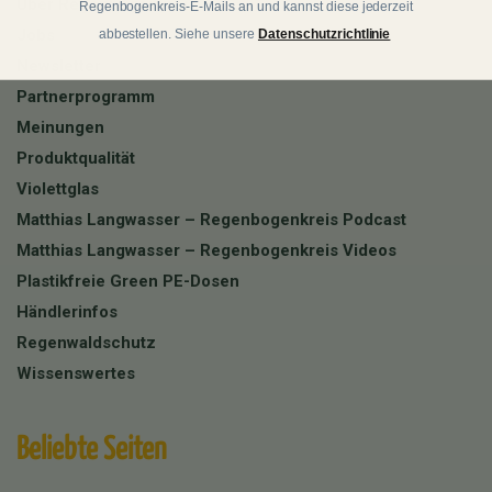
Über Regenbogenkreis
Regenbogenkreis-E-Mails an und kannst diese jederzeit
Jobs
abbestellen. Siehe unsere
Datenschutzrichtlinie
Newsletter
Partnerprogramm
Meinungen
Produktqualität
Violettglas
Matthias Langwasser – Regenbogenkreis Podcast
Matthias Langwasser – Regenbogenkreis Videos
Plastikfreie Green PE-Dosen
Händlerinfos
Regenwaldschutz
Wissenswertes
Beliebte Seiten