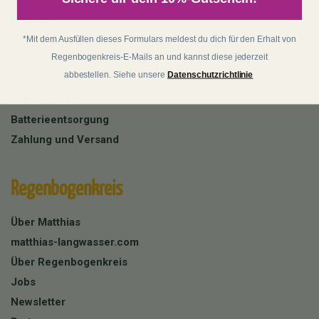
Kontakt
Impressum
*Mit dem Ausfüllen dieses Formulars meldest du dich für den Erhalt von
Regenbogenkreis-E-Mails an und kannst diese jederzeit
AGB
abbestellen. Siehe unsere
Datenschutzrichtlinie
Widerrufsrecht
Datenschutz
Batterieentsorgung
Zahlung und Versand
Regenbogenkreis
Über Matthias
matthias-langwasser.com
Über Regenbogenkreis
Jobs
Newsletter