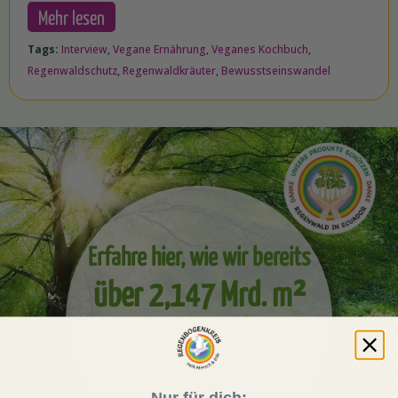
Mehr lesen
Tags:
Interview
,
Vegane Ernährung
,
Veganes Kochbuch
,
Regenwaldschutz
,
Regenwaldkräuter
,
Bewusstseinswandel
Erfahre hier, wie wir bereits
über 2,147 Mrd. m²
Regenwald schützen
konnten!