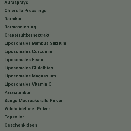
Aurasprays
Chlorella Presslinge
Darmkur
Darmsanierung
Grapefruitkernextrakt
Liposomales Bambus Silizium
Liposomales Curcumin
Liposomales Eisen
Liposomales Glutathion
Liposomales Magnesium
Liposomales Vitamin C
Parasitenkur
Sango Meereskoralle Pulver
Wildheidelbeer Pulver
Topseller
Geschenkideen