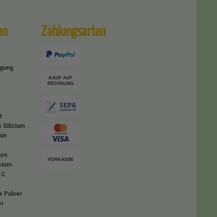
en
Zahlungsarten
igung
t
 Silizium
in
ion
sium
 C
e Pulver
er