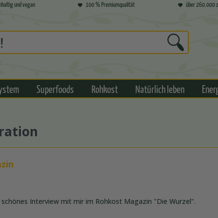
hhaltig und vegan
100 % Premiumqualität
über 260.000 z
ystem
Superfoods
Rohkost
Natürlich leben
Ener
ration
zin
n schönes Interview mit mir im Rohkost Magazin "Die Wurzel".