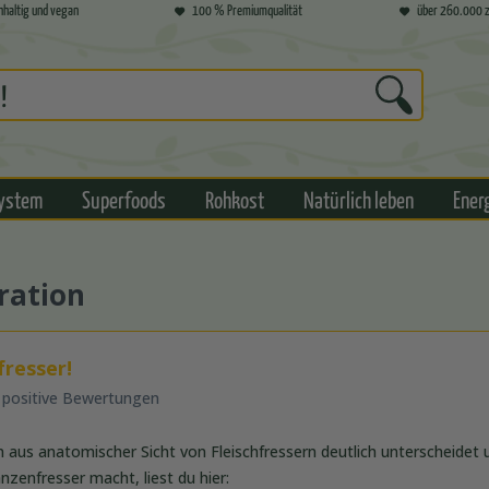
hhaltig und vegan
100 % Premiumqualität
über 260.000 z
ystem
Superfoods
Rohkost
Natürlich leben
Ener
ration
fresser!
 positive Bewertungen
aus anatomischer Sicht von Fleischfressern deutlich unterscheidet 
nzenfresser macht, liest du hier: