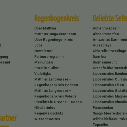
Regenbogenkreis
Beliebte Seit
Über Matthias
Abnehmkapseln
matthias-langwasser.com
Abnehmtropfen
Über Regenbogenkreis
Amazonas Darmrein
t
Jobs
Aurasprays
Newsletter
Chlorella Presslinge
rgung
Partnerprogramm
Darmkur
ersand
Meinungen
Darmsanierung
Produktqualität
Grapefruitkernextrak
Violettglas
Liposomales Bambus
Matthias Langwasser –
Liposomales Curcum
Regenbogenkreis Podcast
Liposomales Eisen
Matthias Langwasser –
Liposomales Glutath
Regenbogenkreis Videos
Liposomales Magne
Plastikfreie Green PE-Dosen
Liposomales Vitamin
Händlerinfos
Parasitenkur
Regenwaldschutz
Sango Meereskorall
artner
Wissenswertes
Wildheidelbeer Pulv
Topseller