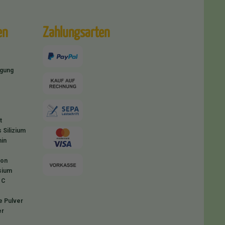
en
Zahlungsarten
igung
t
 Silizium
in
ion
sium
 C
e Pulver
er