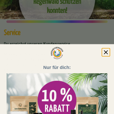
Regenwald schützen
konnten!
Service
Du erreichst unseren Kundenservice
Montag bis Sonntag von
08:00 - 20:00 Uhr unter
0451 - 20 27 11 50
oder
Nur für dich:
info@regenbogenkreis.de
Buche hier deine kostenfreie Produktberatung mit
unserem Team:
Beratungstermin buchen
Unser Shop läuft auf 100 % Ökostrom aus erneuerbaren
Energien!