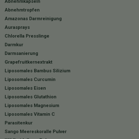
Abnehmkapseln
Abnehmtropfen
Amazonas Darmreinigung
Aurasprays
Chlorella Presslinge
Darmkur
Darmsanierung
Grapefruitkernextrakt
Liposomales Bambus Silizium
Liposomales Curcumin
Liposomales Eisen
Liposomales Glutathion
Liposomales Magnesium
Liposomales Vitamin C
Parasitenkur
Sango Meereskoralle Pulver