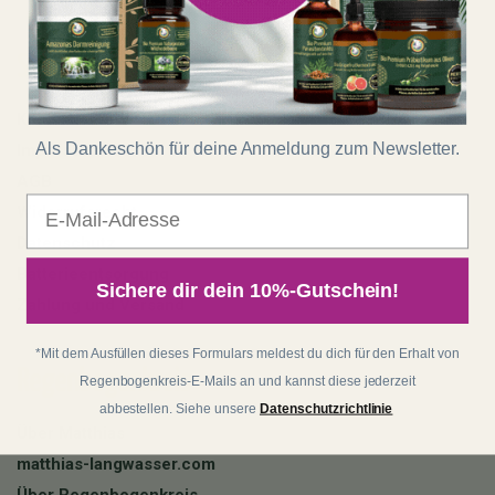
Shop
Kontakt
Als Dankeschön für deine Anmeldung zum Newsletter.
Impressum
AGB
E-Mail
Widerrufsrecht
Datenschutz
Batterieentsorgung
Sichere dir dein 10%-Gutschein!
Zahlung und Versand
*Mit dem Ausfüllen dieses Formulars meldest du dich für den Erhalt von
Regenbogenkreis
Regenbogenkreis-E-Mails an und kannst diese jederzeit
abbestellen. Siehe unsere
Datenschutzrichtlinie
Über Matthias
matthias-langwasser.com