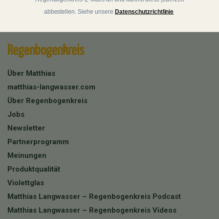
Batterieentsorgung
abbestellen. Siehe unsere
Datenschutzrichtlinie
Zahlung und Versand
Regenbogenkreis
Über Matthias
matthias-langwasser.com
Über Regenbogenkreis
Jobs
Newsletter
Partnerprogramm
Meinungen
Produktqualität
Violettglas
Matthias Langwasser – Regenbogenkreis Podcast
Matthias Langwasser – Regenbogenkreis Videos