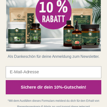
0451 - 20 27 11 50
oder
info@regenbogenkreis.de
Buche hier deine kostenfreie Produktberatung mit
unserem Team:
Beratungstermin buchen
Unser Shop läuft auf 100 % Ökostrom aus erneuerbaren
Energien!
Als Dankeschön für deine Anmeldung zum Newsletter.
Shop
E-Mail
Kontakt
Impressum
Sichere dir dein 10%-Gutschein!
AGB
Widerrufsrecht
*Mit dem Ausfüllen dieses Formulars meldest du dich für den Erhalt von
Datenschutz
Regenbogenkreis-E-Mails an und kannst diese jederzeit