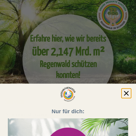
Erfahre hier, wie wir bereits
über 2,147 Mrd. m²
Regenwald schützen
konnten!
Service
Nur für dich:
Du erreichst unseren Kundenservice
Montag bis Sonntag von
08:00 - 20:00 Uhr unter