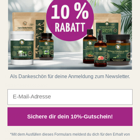
Energien!
Shop
Kontakt
Impressum
AGB
Widerrufsrecht
Als Dankeschön für deine Anmeldung zum Newsletter.
Datenschutz
Batterieentsorgung
E-Mail
Zahlung und Versand
Regenbogenkreis
Sichere dir dein 10%-Gutschein!
Über Matthias
*Mit dem Ausfüllen dieses Formulars meldest du dich für den Erhalt von
matthias-langwasser.com