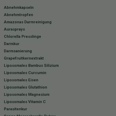
Abnehmkapseln
Abnehmtropfen
Amazonas Darmreinigung
Aurasprays
Chlorella Presslinge
Darmkur
Darmsanierung
Grapefruitkernextrakt
Liposomales Bambus Silizium
Liposomales Curcumin
Liposomales Eisen
Liposomales Glutathion
Liposomales Magnesium
Liposomales Vitamin C
Parasitenkur