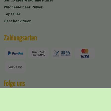
Sango Meereskoralle Pulver
Wildheidelbeer Pulver
Topseller
Geschenkideen
Zahlungsarten
Folge uns