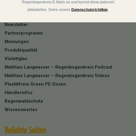
Regenbogenkreis-E-Mails an und kannst diese jederzeit
Über Regenbogenkreis
abbestellen. Siehe unsere
Datenschutzrichtlinie
Jobs
Newsletter
Partnerprogramm
Meinungen
Produktqualität
Violettglas
Matthias Langwasser – Regenbogenkreis Podcast
Matthias Langwasser – Regenbogenkreis Videos
Plastikfreie Green PE-Dosen
Händlerinfos
Regenwaldschutz
Wissenswertes
Beliebte Seiten