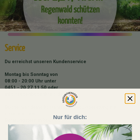
Regenwald schützen
konnten!
Service
Du erreichst unseren Kundenservice
Montag bis Sonntag von
08:00 - 20:00 Uhr unter
0451 - 20 27 11 50
oder
info@regenbogenkreis.de
Buche hier deine kostenfreie Produktberatung mit
unserem Team:
Nur für dich:
Beratungstermin buchen
Unser Shop läuft auf 100 % Ökostrom aus erneuerbaren