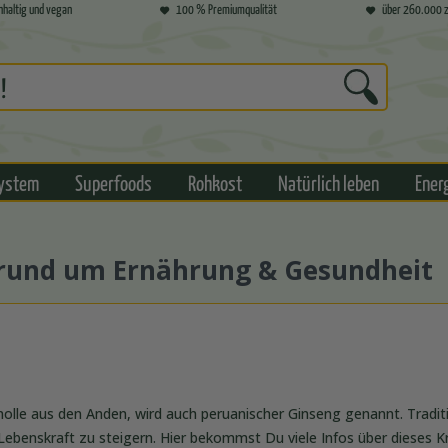
hhaltig und vegan
100 % Premiumqualität
über 260.000 z
ystem
Superfoods
Rohkost
Natürlich leben
Ener
s rund um Ernährung & Gesundheit
olle aus den Anden, wird auch peruanischer Ginseng genannt. Traditio
ebenskraft zu steigern. Hier bekommst Du viele Infos über dieses K