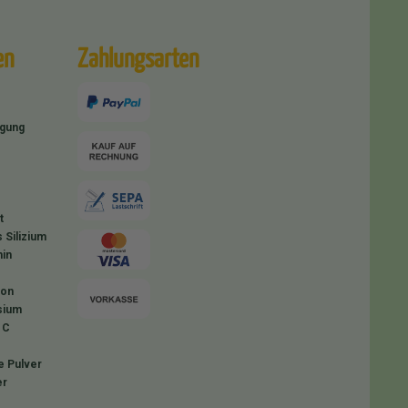
en
Zahlungsarten
igung
t
 Silizium
in
ion
sium
 C
e Pulver
er