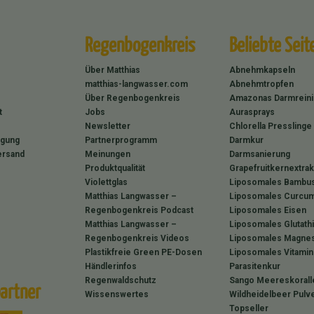
Regenbogenkreis
Beliebte Seit
Über Matthias
Abnehmkapseln
matthias-langwasser.com
Abnehmtropfen
Über Regenbogenkreis
Amazonas Darmrein
t
Jobs
Aurasprays
Newsletter
Chlorella Presslinge
rgung
Partnerprogramm
Darmkur
ersand
Meinungen
Darmsanierung
Produktqualität
Grapefruitkernextrak
Violettglas
Liposomales Bambus
Matthias Langwasser –
Liposomales Curcum
Regenbogenkreis Podcast
Liposomales Eisen
Matthias Langwasser –
Liposomales Glutath
Regenbogenkreis Videos
Liposomales Magne
Plastikfreie Green PE-Dosen
Liposomales Vitamin
Händlerinfos
Parasitenkur
Regenwaldschutz
Sango Meereskorall
artner
Wissenswertes
Wildheidelbeer Pulv
Topseller