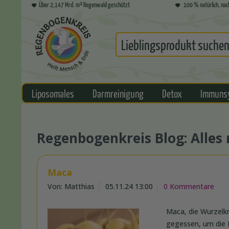
Über 2,147 Mrd. m² Regenwald geschützt
100 % natürlich, nac
Liposomales
Darmreinigung
Detox
Immuns
Regenbogenkreis Blog: Alle
Maca
Von: Matthias
05.11.24 13:00
0 Kommentare
Maca, die Wurzelkn
gegessen, um die L