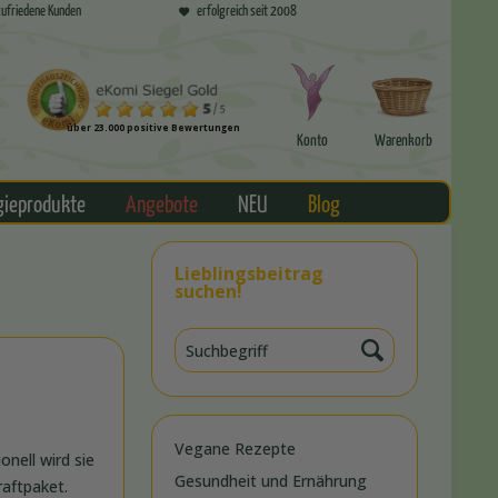
ufriedene Kunden
erfolgreich seit 2008
über 23.000 positive Bewertungen
Konto
Warenkorb
gieprodukte
Angebote
NEU
Blog
Lieblingsbeitrag
suchen!
Vegane Rezepte
nell wird sie
Gesundheit und Ernährung
raftpaket.