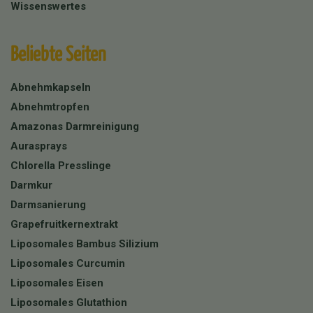
Wissenswertes
Beliebte Seiten
Abnehmkapseln
Abnehmtropfen
Amazonas Darmreinigung
Aurasprays
Chlorella Presslinge
Darmkur
Darmsanierung
Grapefruitkernextrakt
Liposomales Bambus Silizium
Liposomales Curcumin
Liposomales Eisen
Liposomales Glutathion