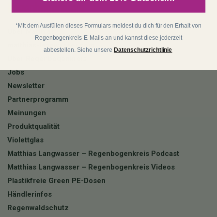
Regenbogenkreis
*Mit dem Ausfüllen dieses Formulars meldest du dich für den Erhalt von
Über Matthias
Regenbogenkreis-E-Mails an und kannst diese jederzeit
matthias-langwasser.com
abbestellen. Siehe unsere
Datenschutzrichtlinie
Über Regenbogenkreis
Jobs
Newsletter
Partnerprogramm
Meinungen
Produktqualität
Violettglas
Matthias Langwasser – Regenbogenkreis Podcast
Matthias Langwasser – Regenbogenkreis Videos
Plastikfreie Green PE-Dosen
Händlerinfos
Regenwaldschutz