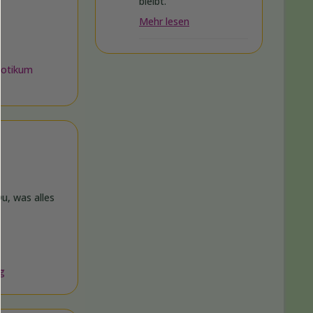
bleibt.
Mehr lesen
biotikum
u, was alles
ng