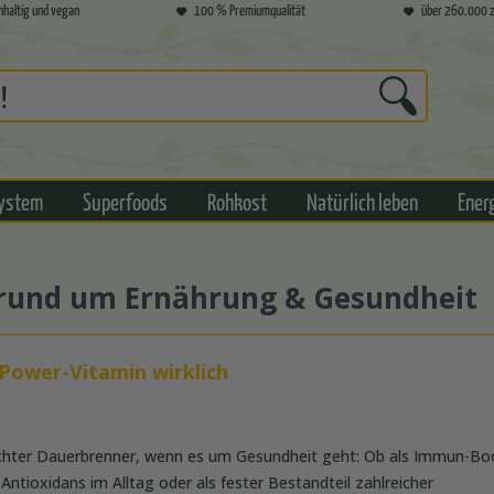
hhaltig und vegan
100 % Premiumqualität
über 260.000 z
ystem
Superfoods
Rohkost
Natürlich leben
Ener
s rund um Ernährung & Gesundheit
 Power-Vitamin wirklich
 echter Dauerbrenner, wenn es um Gesundheit geht: Ob als Immun-Boo
 Antioxidans im Alltag oder als fester Bestandteil zahlreicher