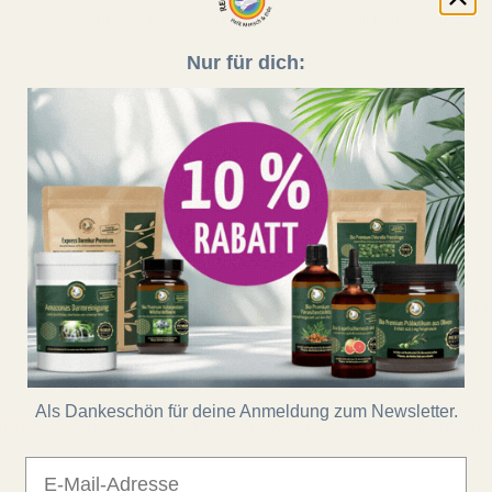
wie Du das natürliche Antibiotikum am besten innerlich anwendest.
Nur für dich:
ernextrakt
,
Immunsystem
,
Darmflora
,
Entzündung
,
natürliches Anti
ehr und ein langes Leben
ine wildwachsene Alge aus dem Klamathsee in Oregon. Hier erfährst D
Als Dankeschön für deine Anmeldung zum Newsletter.
Blaugrüne Algen
,
Vitamin B12
,
Immunsystem
,
Schwermetallausleitu
E-Mail