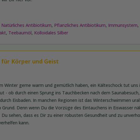
,
Natürliches Antibiotikum
,
Pflanzliches Antibiotikum
,
Immunsystem
,
akt
,
Teebaumöl
,
Kolloidales Silber
für Körper und Geist
m Winter gerne warm und gemütlich haben, ein Kälteschock tut uns i
 gut - ob durch einen Sprung ins Tauchbecken nach dem Saunabesuch, 
durch Eisbaden. In manchen Regionen ist das Winterschwimmen uralt
 Grund. Denn wenn Du die Vorzüge des Eintauchens in Eiswasser nä
t Du sehen, dass es Dir zu einer robusten Gesundheit und zu unverho
verhelfen kann.