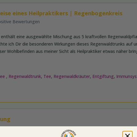
eise eines Heilpraktikers | Regenbogenkreis
ositive Bewertungen
enthält eine ausgewählte Mischung aus 5 kraftvollen Regenwaldpfla
chte ich Dir die besonderen Wirkungen dieses Regenwaldtrunks auf u
er Wohlbefinden aus meiner Sicht als Heilpraktiker etwas näher brin
tee
,
Regenwaldtrunk
,
Tee
,
Regenwaldkräuter
,
Entgiftung
,
Immunsy
dung