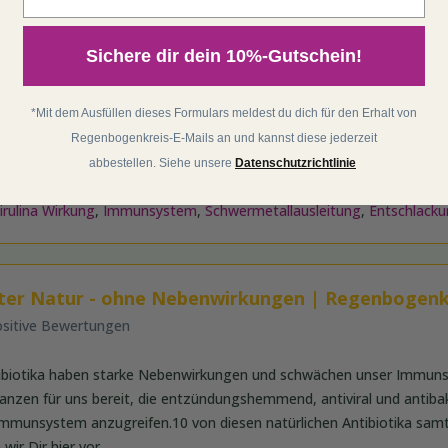
aus dem Wasser
Sichere dir dein 10%-Gutschein!
lebenswichtige Aminosäuren, hochwertiges pflanzliches Protein, Vita
*Mit dem Ausfüllen dieses Formulars meldest du dich für den Erhalt von
hyll. Erfahre hier mehr über die blaugrüne Poweralge.
Regenbogenkreis-E-Mails an und kannst diese jederzeit
abbestellen. Siehe unsere
Datenschutzrichtlinie
irulina Wirkung
,
Immunsystem
,
Schwermetallausleitung
,
Entschlack
utter Natur - ohne Nebenwirkungen | Regenbogenk
ositive Bewertungen
ibiotika haben starke Nebenwirkungen und schwächen unser Immuns
flanzen für uns bereit, die entzündungshemmend, antiviral und antibakt
Immunsystem anzugreifen.10 von diesen natürlichen Antibiotika samt
wir Dir hier vor.