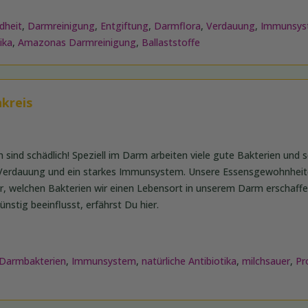
dheit
,
Darmreinigung
,
Entgiftung
,
Darmflora
,
Verdauung
,
Immunsys
ika
,
Amazonas Darmreinigung
,
Ballaststoffe
kreis
n sind schädlich! Speziell im Darm arbeiten viele gute Bakterien und 
 Verdauung und ein starkes Immunsystem. Unsere Essensgewohnhei
, welchen Bakterien wir einen Lebensort in unserem Darm erschaffe
nstig beeinflusst, erfährst Du hier.
Darmbakterien
,
Immunsystem
,
natürliche Antibiotika
,
milchsauer
,
Pr