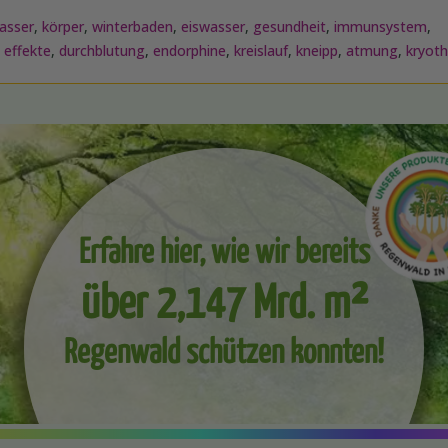
asser
,
körper
,
winterbaden
,
eiswasser
,
gesundheit
,
immunsystem
,
,
effekte
,
durchblutung
,
endorphine
,
kreislauf
,
kneipp
,
atmung
,
kryoth
Erfahre hier, wie wir bereits
über 2,147 Mrd. m²
Regenwald schützen konnten!