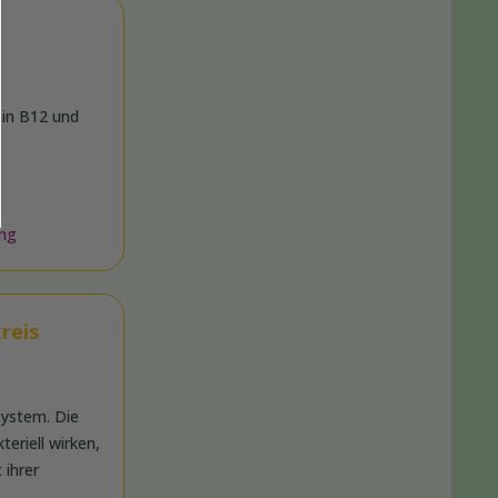
min B12 und
ung
reis
ystem. Die
eriell wirken,
 ihrer