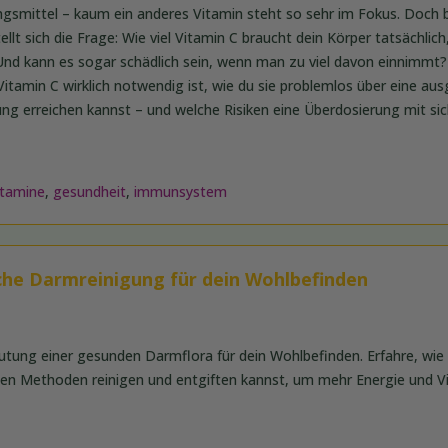
smittel – kaum ein anderes Vitamin steht so sehr im Fokus. Doch be
llt sich die Frage: Wie viel Vitamin C braucht dein Körper tatsächlic
Und kann es sogar schädlich sein, wenn man zu viel davon einnimmt? 
itamin C wirklich notwendig ist, wie du sie problemlos über eine a
ung erreichen kannst – und welche Risiken eine Überdosierung mit sic
itamine
,
gesundheit
,
immunsystem
che Darmreinigung für dein Wohlbefinden
utung einer gesunden Darmflora für dein Wohlbefinden. Erfahre, wie
en Methoden reinigen und entgiften kannst, um mehr Energie und Vi