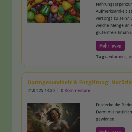
Nahrungsergänzung
Aufmerksamkeit ste
versorgt zu sein? 
welche Menge an V
glutenfreie Ernähr
Mehr lesen
Tags:
vitamin c
,
v
Darmgesundheit & Entgiftung: Natürli
21.04.25 14:30
0 Kommentare
Entdecke die Bede
Darm mit natürlich
gewinnen.