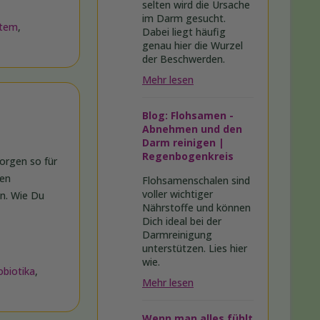
selten wird die Ursache
im Darm gesucht.
tem
,
Dabei liegt häufig
genau hier die Wurzel
der Beschwerden.
Mehr lesen
Blog: Flohsamen -
Abnehmen und den
Darm reinigen |
Regenbogenkreis
sorgen so für
ten
Flohsamenschalen sind
voller wichtiger
n. Wie Du
Nährstoffe und können
Dich ideal bei der
Darmreinigung
unterstützen. Lies hier
wie.
obiotika
,
Mehr lesen
Wenn man alles fühlt