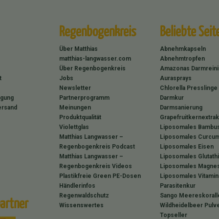
Regenbogenkreis
Beliebte Seit
Über Matthias
Abnehmkapseln
matthias-langwasser.com
Abnehmtropfen
Über Regenbogenkreis
Amazonas Darmrein
t
Jobs
Aurasprays
Newsletter
Chlorella Presslinge
rgung
Partnerprogramm
Darmkur
ersand
Meinungen
Darmsanierung
Produktqualität
Grapefruitkernextrak
Violettglas
Liposomales Bambus
Matthias Langwasser –
Liposomales Curcum
Regenbogenkreis Podcast
Liposomales Eisen
Matthias Langwasser –
Liposomales Glutath
Regenbogenkreis Videos
Liposomales Magne
Plastikfreie Green PE-Dosen
Liposomales Vitamin
Händlerinfos
Parasitenkur
Regenwaldschutz
Sango Meereskorall
artner
Wissenswertes
Wildheidelbeer Pulv
Topseller