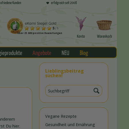
ufriedene Kunden
erfolgreich seit 2008
über 23.000 positive Bewertungen
Konto
Warenkorb
gieprodukte
Angebote
NEU
Blog
Lieblingsbeitrag
suchen!
Vegane Rezepte
 anderem
Gesundheit und Ernährung
st Du hier.