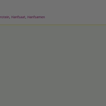
rotein
,
Hanfsaat
,
Hanfsamen