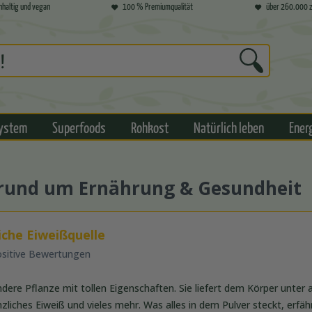
hhaltig und vegan
100 % Premiumqualität
über 260.000 z
ystem
Superfoods
Rohkost
Natürlich leben
Ener
s rund um Ernährung & Gesundheit
iche Eiweißquelle
ositive Bewertungen
ndere Pflanze mit tollen Eigenschaften. Sie liefert dem Körper unter
zliches Eiweiß und vieles mehr. Was alles in dem Pulver steckt, erfähr