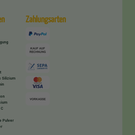
en
Zahlungsarten
igung
t
 Silizium
in
ion
sium
 C
e Pulver
er