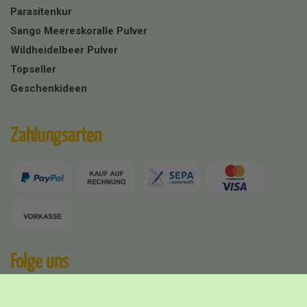
Parasitenkur
Sango Meereskoralle Pulver
Wildheidelbeer Pulver
Topseller
Geschenkideen
Zahlungsarten
Folge uns