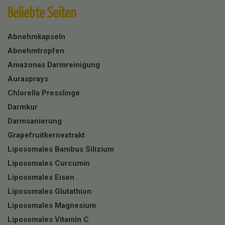
Beliebte Seiten
Abnehmkapseln
Abnehmtropfen
Amazonas Darmreinigung
Aurasprays
Chlorella Presslinge
Darmkur
Darmsanierung
Grapefruitkernextrakt
Liposomales Bambus Silizium
Liposomales Curcumin
Liposomales Eisen
Liposomales Glutathion
Liposomales Magnesium
Liposomales Vitamin C