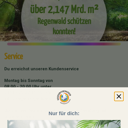
über 2,147 Mrd. m²
Regenwald schützen
konnten!
Service
Du erreichst unseren Kundenservice
Montag bis Sonntag von
08:00 - 20:00 Uhr unter
0451 - 20 27 11 50
oder
info@regenbogenkreis.de
Buche hier deine kostenfreie Produktberatung mit
Nur für dich:
unserem Team:
Beratungstermin buchen