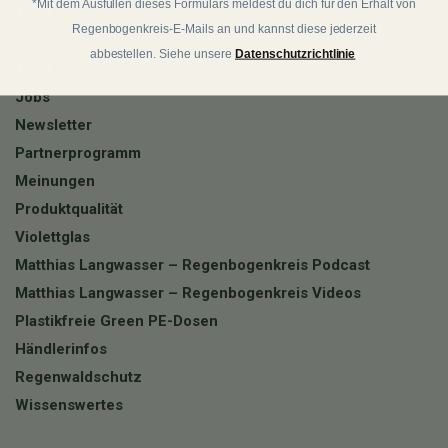
*Mit dem Ausfüllen dieses Formulars meldest du dich für den Erhalt von
Über Matthias
Regenbogenkreis-E-Mails an und kannst diese jederzeit
matthias-langwasser.com
abbestellen. Siehe unsere
Datenschutzrichtlinie
Über Regenbogenkreis
Jobs
Newsletter
Partnerprogramm
Meinungen
Produktqualität
Violettglas
Matthias Langwasser – Regenbogenkreis Podcast
Matthias Langwasser – Regenbogenkreis Videos
Plastikfreie Green PE-Dosen
Händlerinfos
Regenwaldschutz
Wissenswertes