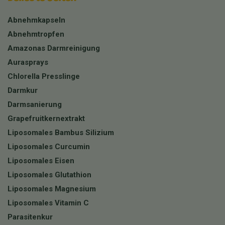
Abnehmkapseln
Abnehmtropfen
Amazonas Darmreinigung
Aurasprays
Chlorella Presslinge
Darmkur
Darmsanierung
Grapefruitkernextrakt
Liposomales Bambus Silizium
Liposomales Curcumin
Liposomales Eisen
Liposomales Glutathion
Liposomales Magnesium
Liposomales Vitamin C
Parasitenkur