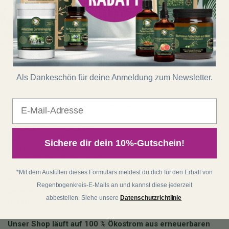
Regenwald schützen
konnten!
Als Dankeschön für deine Anmeldung zum Newsletter.
Service
E-Mail
Du erreichst unseren Kundenservice
Montag bis Sonntag von
08:00 - 20:00 Uhr unter
Sichere dir dein 10%-Gutschein!
0451 - 20 27 11 50
oder
info@regenbogenkreis.de
*Mit dem Ausfüllen dieses Formulars meldest du dich für den Erhalt von
Buche hier deine kostenfreie Produktberatung mit
Regenbogenkreis-E-Mails an und kannst diese jederzeit
unserem Team:
abbestellen. Siehe unsere
Datenschutzrichtlinie
Beratungstermin buchen
Unser Shop läuft auf 100 % Ökostrom aus erneuerbaren