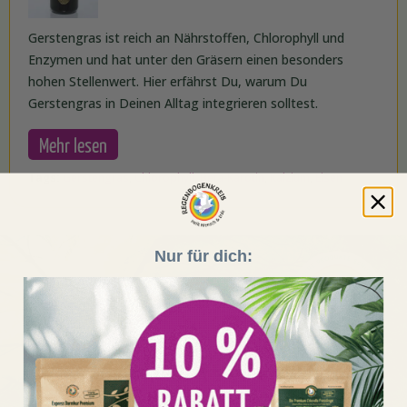
Gerstengras ist reich an Nährstoffen, Chlorophyll und
Enzymen und hat unter den Gräsern einen besonders
hohen Stellenwert. Hier erfährst Du, warum Du
Gerstengras in Deinen Alltag integrieren solltest.
Mehr lesen
Tags:
Gerstengras
,
Chlorophyll
,
Beta-Karotin
,
Kalzium
,
Eisen
Nur für dich:
Erfahre hier, wie wir bereits
über 2,147 Mrd. m²