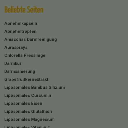
Beliebte Seiten
Abnehmkapseln
Abnehmtropfen
Amazonas Darmreinigung
Aurasprays
Chlorella Presslinge
Darmkur
Darmsanierung
Grapefruitkernextrakt
Liposomales Bambus Silizium
Liposomales Curcumin
Liposomales Eisen
Liposomales Glutathion
Liposomales Magnesium
Liposomales Vitamin C