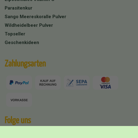
Parasitenkur
Sango Meereskoralle Pulver
Wildheidelbeer Pulver
Topseller
Geschenkideen
Zahlungsarten
Folge uns