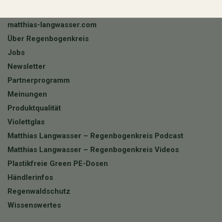
Über Matthias
matthias-langwasser.com
Über Regenbogenkreis
Jobs
Newsletter
Partnerprogramm
Meinungen
Produktqualität
Violettglas
Matthias Langwasser – Regenbogenkreis Podcast
Matthias Langwasser – Regenbogenkreis Videos
Plastikfreie Green PE-Dosen
Händlerinfos
Regenwaldschutz
Wissenswertes