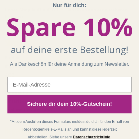
Nur für dich:
Unser Shop läuft auf 100 % Ökostrom aus erneuerbaren
Spare 10%
Energien!
Shop
auf deine erste Bestellung!
Kontakt
Als Dankeschön für deine Anmeldung zum Newsletter.
Impressum
AGB
E-Mail
Widerrufsrecht
Datenschutz
Batterieentsorgung
Sichere dir dein 10%-Gutschein!
Zahlung und Versand
*Mit dem Ausfüllen dieses Formulars meldest du dich für den Erhalt von
Regenbogenkreis
Regenbogenkreis-E-Mails an und kannst diese jederzeit
abbestellen. Siehe unsere
Datenschutzrichtlinie