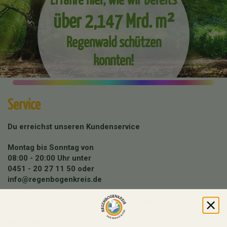
über 2,147 Mrd. m²
Regenwald schützen
konnten!
Service
Du erreichst unseren Kundenservice
Montag bis Sonntag von
08:00 - 20:00 Uhr unter
0451 - 20 27 11 50
oder
info@regenbogenkreis.de
Buche hier deine kostenfreie Produktberatung mit
unserem Team:
Beratungstermin buchen