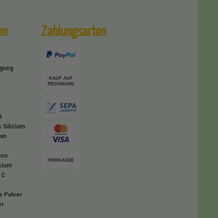
en
Zahlungsarten
igung
t
 Silizium
in
ion
sium
 C
e Pulver
er