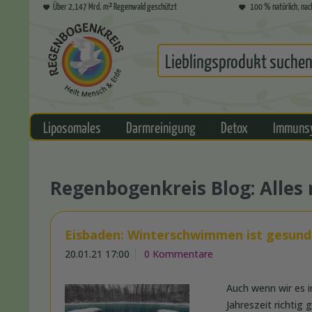
Über 2,147 Mrd. m² Regenwald geschützt
100 % natürlich, nac
Liposomales
Darmreinigung
Detox
Immuns
Regenbogenkreis Blog: Alle
Eisbaden: Winterschwimmen ist gesund 
20.01.21 17:00
0 Kommentare
Auch wenn wir es i
Jahreszeit richtig