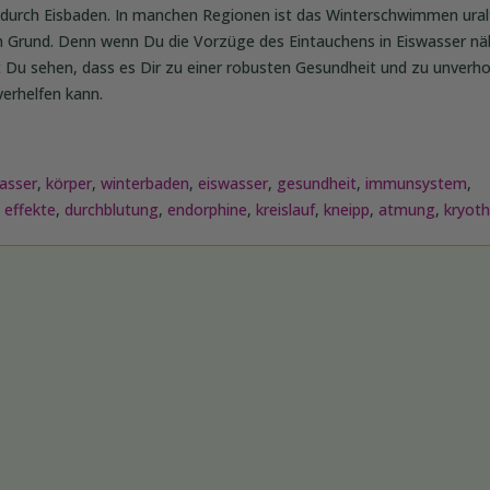
durch Eisbaden. In manchen Regionen ist das Winterschwimmen uralt
 Grund. Denn wenn Du die Vorzüge des Eintauchens in Eiswasser nä
t Du sehen, dass es Dir zu einer robusten Gesundheit und zu unverho
verhelfen kann.
asser
,
körper
,
winterbaden
,
eiswasser
,
gesundheit
,
immunsystem
,
,
effekte
,
durchblutung
,
endorphine
,
kreislauf
,
kneipp
,
atmung
,
kryoth