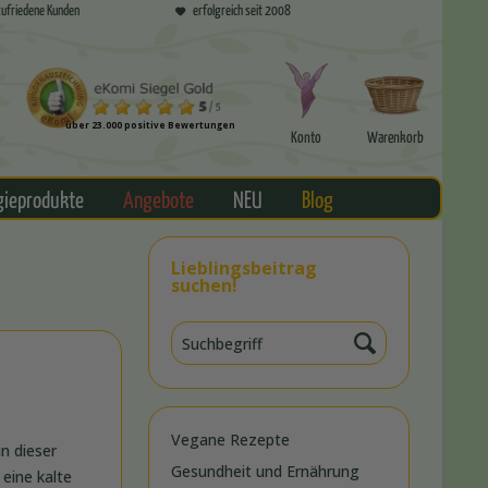
ufriedene Kunden
erfolgreich seit 2008
über 23.000 positive Bewertungen
Konto
Warenkorb
gieprodukte
Angebote
NEU
Blog
Lieblingsbeitrag
suchen!
Vegane Rezepte
n dieser
Gesundheit und Ernährung
eine kalte