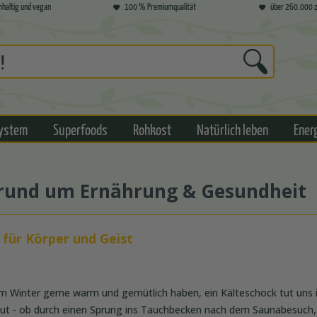
hhaltig und vegan
100 % Premiumqualität
über 260.000 z
ystem
Superfoods
Rohkost
Natürlich leben
Ener
s rund um Ernährung & Gesundheit
für Körper und Geist
m Winter gerne warm und gemütlich haben, ein Kälteschock tut uns i
 gut - ob durch einen Sprung ins Tauchbecken nach dem Saunabesuch, 