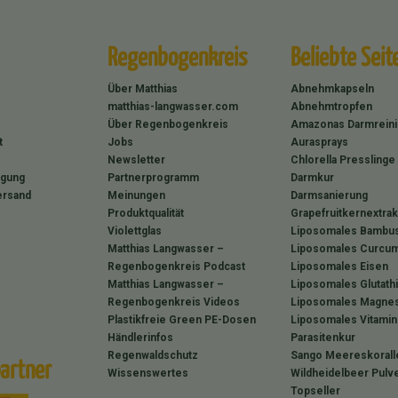
Regenbogenkreis
Beliebte Seit
Über Matthias
Abnehmkapseln
matthias-langwasser.com
Abnehmtropfen
Über Regenbogenkreis
Amazonas Darmrein
t
Jobs
Aurasprays
Newsletter
Chlorella Presslinge
rgung
Partnerprogramm
Darmkur
ersand
Meinungen
Darmsanierung
Produktqualität
Grapefruitkernextrak
Violettglas
Liposomales Bambus
Matthias Langwasser –
Liposomales Curcum
Regenbogenkreis Podcast
Liposomales Eisen
Matthias Langwasser –
Liposomales Glutath
Regenbogenkreis Videos
Liposomales Magne
Plastikfreie Green PE-Dosen
Liposomales Vitamin
Händlerinfos
Parasitenkur
Regenwaldschutz
Sango Meereskorall
artner
Wissenswertes
Wildheidelbeer Pulv
Topseller