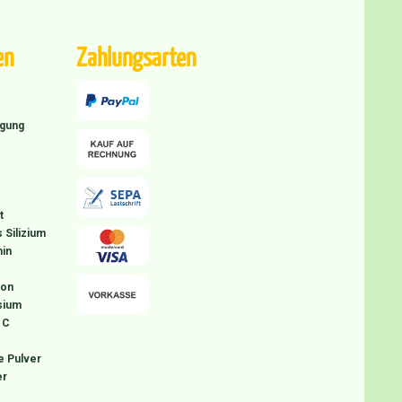
en
Zahlungsarten
igung
t
 Silizium
in
ion
sium
 C
e Pulver
er