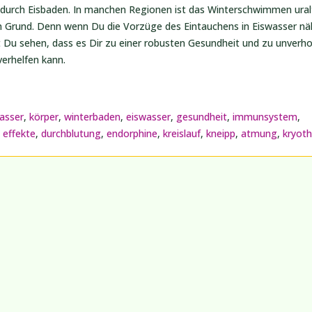
durch Eisbaden. In manchen Regionen ist das Winterschwimmen uralt
 Grund. Denn wenn Du die Vorzüge des Eintauchens in Eiswasser nä
t Du sehen, dass es Dir zu einer robusten Gesundheit und zu unverho
verhelfen kann.
asser
,
körper
,
winterbaden
,
eiswasser
,
gesundheit
,
immunsystem
,
,
effekte
,
durchblutung
,
endorphine
,
kreislauf
,
kneipp
,
atmung
,
kryoth