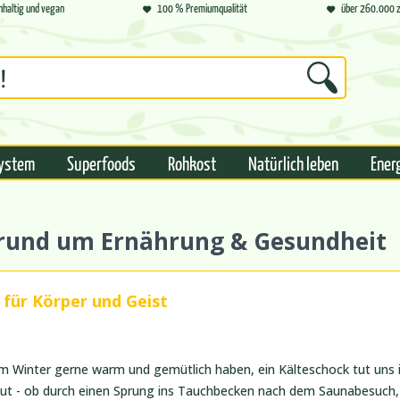
hhaltig und vegan
100 % Premiumqualität
über 260.000 z
ystem
Superfoods
Rohkost
Natürlich leben
Ener
s rund um Ernährung & Gesundheit
für Körper und Geist
m Winter gerne warm und gemütlich haben, ein Kälteschock tut uns i
 gut - ob durch einen Sprung ins Tauchbecken nach dem Saunabesuch, 