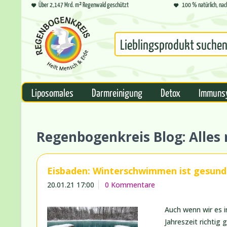
Über 2,147 Mrd. m² Regenwald geschützt
100 % natürlich, nac
Liposomales
Darmreinigung
Detox
Immuns
Regenbogenkreis Blog: Alle
Eisbaden: Winterschwimmen ist gesund 
20.01.21 17:00
0 Kommentare
Auch wenn wir es i
Jahreszeit richtig