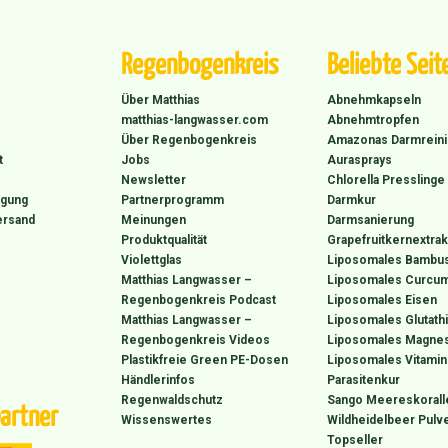
Regenbogenkreis
Beliebte Seit
Über Matthias
Abnehmkapseln
matthias-langwasser.com
Abnehmtropfen
Über Regenbogenkreis
Amazonas Darmrein
t
Jobs
Aurasprays
Newsletter
Chlorella Presslinge
rgung
Partnerprogramm
Darmkur
ersand
Meinungen
Darmsanierung
Produktqualität
Grapefruitkernextrak
Violettglas
Liposomales Bambus
Matthias Langwasser –
Liposomales Curcum
Regenbogenkreis Podcast
Liposomales Eisen
Matthias Langwasser –
Liposomales Glutath
Regenbogenkreis Videos
Liposomales Magne
Plastikfreie Green PE-Dosen
Liposomales Vitamin
Händlerinfos
Parasitenkur
Regenwaldschutz
Sango Meereskorall
artner
Wissenswertes
Wildheidelbeer Pulv
Topseller