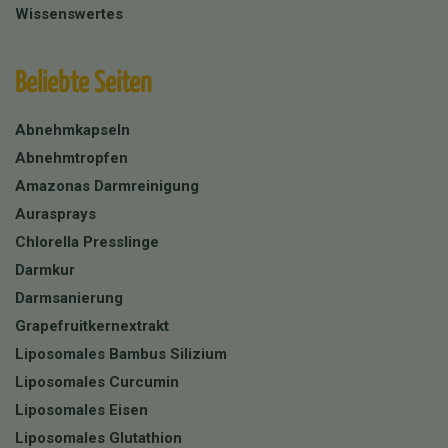
Wissenswertes
Beliebte Seiten
Abnehmkapseln
Abnehmtropfen
Amazonas Darmreinigung
Aurasprays
Chlorella Presslinge
Darmkur
Darmsanierung
Grapefruitkernextrakt
Liposomales Bambus Silizium
Liposomales Curcumin
Liposomales Eisen
Liposomales Glutathion