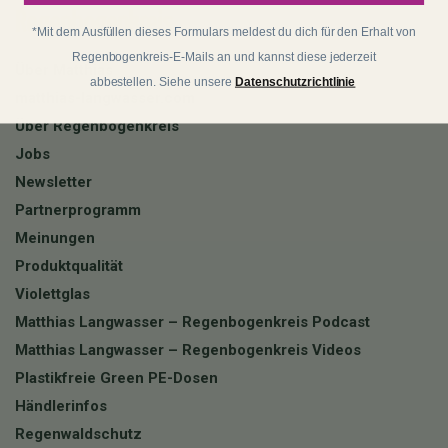
Regenbogenkreis
*Mit dem Ausfüllen dieses Formulars meldest du dich für den Erhalt von
Regenbogenkreis-E-Mails an und kannst diese jederzeit
Über Matthias
abbestellen. Siehe unsere
Datenschutzrichtlinie
matthias-langwasser.com
Über Regenbogenkreis
Jobs
Newsletter
Partnerprogramm
Meinungen
Produktqualität
Violettglas
Matthias Langwasser – Regenbogenkreis Podcast
Matthias Langwasser – Regenbogenkreis Videos
Plastikfreie Green PE-Dosen
Händlerinfos
Regenwaldschutz