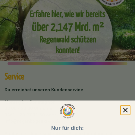
Erfahre hier, wie wir bereits
über 2,147 Mrd. m²
Regenwald schützen
konnten!
Service
Du erreichst unseren Kundenservice
Montag bis Sonntag von
08:00 - 20:00 Uhr unter
0451 - 20 27 11 50
oder
info@regenbogenkreis.de
Nur für dich:
Buche hier deine kostenfreie Produktberatung mit