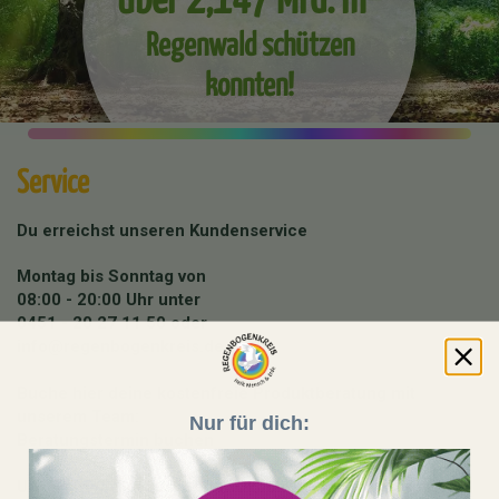
Regenwald schützen
konnten!
Service
Du erreichst unseren Kundenservice
Montag bis Sonntag von
08:00 - 20:00 Uhr unter
0451 - 20 27 11 50
oder
info@regenbogenkreis.de
Buche hier deine kostenfreie Produktberatung mit
unserem Team:
Nur für dich:
Beratungstermin buchen
Unser Shop läuft auf 100 % Ökostrom aus erneuerbaren