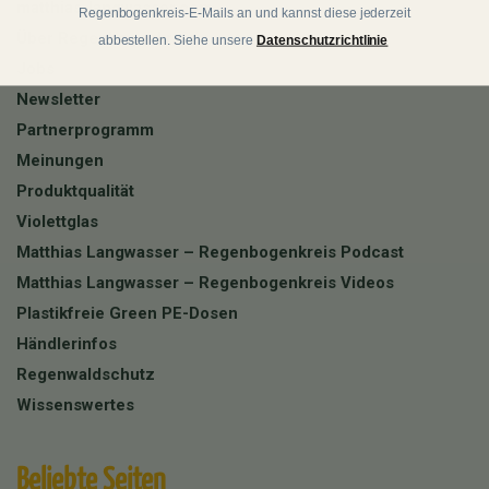
matthias-langwasser.com
Regenbogenkreis-E-Mails an und kannst diese jederzeit
Über Regenbogenkreis
abbestellen. Siehe unsere
Datenschutzrichtlinie
Jobs
Newsletter
Partnerprogramm
Meinungen
Produktqualität
Violettglas
Matthias Langwasser – Regenbogenkreis Podcast
Matthias Langwasser – Regenbogenkreis Videos
Plastikfreie Green PE-Dosen
Händlerinfos
Regenwaldschutz
Wissenswertes
Beliebte Seiten