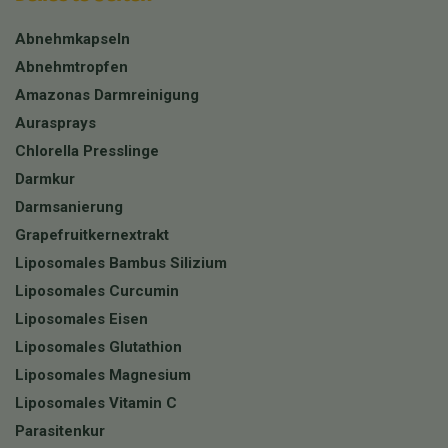
Abnehmkapseln
Abnehmtropfen
Amazonas Darmreinigung
Aurasprays
Chlorella Presslinge
Darmkur
Darmsanierung
Grapefruitkernextrakt
Liposomales Bambus Silizium
Liposomales Curcumin
Liposomales Eisen
Liposomales Glutathion
Liposomales Magnesium
Liposomales Vitamin C
Parasitenkur