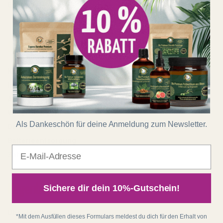
Energien!
Shop
Kontakt
Impressum
AGB
Widerrufsrecht
Als Dankeschön für deine Anmeldung zum Newsletter.
Datenschutz
Batterieentsorgung
E-Mail
Zahlung und Versand
Regenbogenkreis
Sichere dir dein 10%-Gutschein!
Über Matthias
*Mit dem Ausfüllen dieses Formulars meldest du dich für den Erhalt von