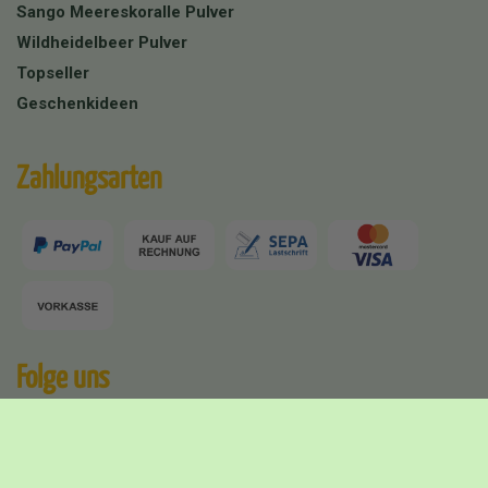
Sango Meereskoralle Pulver
Wildheidelbeer Pulver
Topseller
Geschenkideen
Zahlungsarten
Folge uns