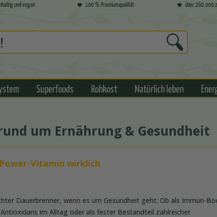
hhaltig und vegan
100 % Premiumqualität
über 260.000 z
ystem
Superfoods
Rohkost
Natürlich leben
Ener
s rund um Ernährung & Gesundheit
 Power-Vitamin wirklich
 echter Dauerbrenner, wenn es um Gesundheit geht: Ob als Immun-Boo
 Antioxidans im Alltag oder als fester Bestandteil zahlreicher