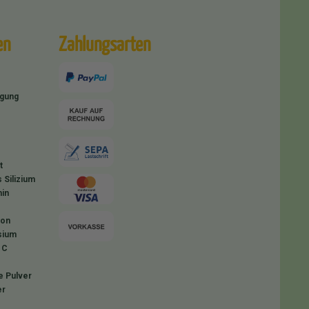
en
Zahlungsarten
igung
t
 Silizium
in
ion
sium
 C
e Pulver
er