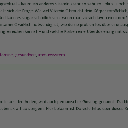
smittel – kaum ein anderes Vitamin steht so sehr im Fokus. Doch be
llt sich die Frage: Wie viel Vitamin C braucht dein Körper tatsächlic
Und kann es sogar schädlich sein, wenn man zu viel davon einnimmt? 
itamin C wirklich notwendig ist, wie du sie problemlos über eine a
ung erreichen kannst – und welche Risiken eine Überdosierung mit sic
itamine
,
gesundheit
,
immunsystem
olle aus den Anden, wird auch peruanischer Ginseng genannt. Traditio
ebenskraft zu steigern. Hier bekommst Du viele Infos über dieses K