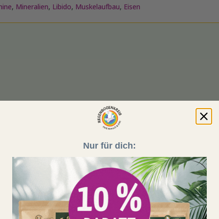
mine
,
Mineralien
,
Libido
,
Muskelaufbau
,
Eisen
Nur für dich: