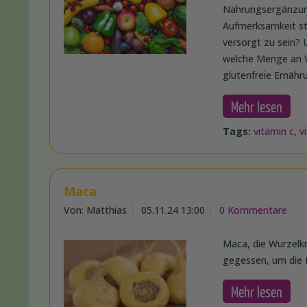
Nahrungsergänzung
Aufmerksamkeit ste
versorgt zu sein? 
welche Menge an V
glutenfreie Ernähr
Mehr lesen
Tags:
vitamin c
,
v
Maca
Von: Matthias
05.11.24 13:00
0 Kommentare
Maca, die Wurzelkn
gegessen, um die L
Mehr lesen