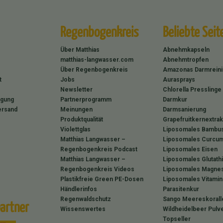
Regenbogenkreis
Beliebte Seit
Über Matthias
Abnehmkapseln
matthias-langwasser.com
Abnehmtropfen
Über Regenbogenkreis
Amazonas Darmrein
t
Jobs
Aurasprays
Newsletter
Chlorella Presslinge
rgung
Partnerprogramm
Darmkur
ersand
Meinungen
Darmsanierung
Produktqualität
Grapefruitkernextrak
Violettglas
Liposomales Bambus
Matthias Langwasser –
Liposomales Curcum
Regenbogenkreis Podcast
Liposomales Eisen
Matthias Langwasser –
Liposomales Glutath
Regenbogenkreis Videos
Liposomales Magne
Plastikfreie Green PE-Dosen
Liposomales Vitamin
Händlerinfos
Parasitenkur
Regenwaldschutz
Sango Meereskorall
artner
Wissenswertes
Wildheidelbeer Pulv
Topseller