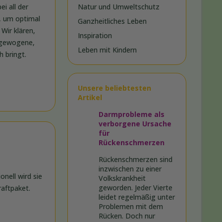
i all der
Natur und Umweltschutz
h, um optimal
Ganzheitliches Leben
Wir klären,
Inspiration
usgewogene,
Leben mit Kindern
h bringt.
Unsere beliebtesten
Artikel
Darmprobleme als
verborgene Ursache
für
Rückenschmerzen
Rückenschmerzen sind
inzwischen zu einer
nell wird sie
Volkskrankheit
geworden. Jeder Vierte
raftpaket.
leidet regelmäßig unter
Problemen mit dem
Rücken. Doch nur