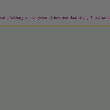
irulina Wirkung
,
Immunsystem
,
Schwermetallausleitung
,
Entschlack