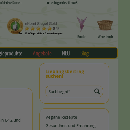
ufriedene Kunden
erfolgreich seit 2008
über 23.000 positive Bewertungen
Konto
Warenkorb
gieprodukte
Angebote
NEU
Blog
Lieblingsbeitrag
suchen!
Vegane Rezepte
min B12 und
Gesundheit und Ernährung