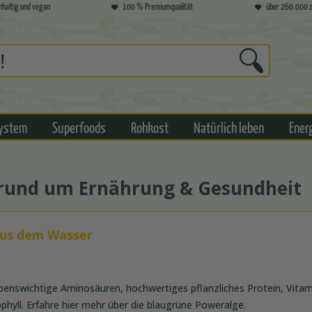
hhaltig und vegan
100 % Premiumqualität
über 260.000 z
ystem
Superfoods
Rohkost
Natürlich leben
Ener
s rund um Ernährung & Gesundheit
aus dem Wasser
lebenswichtige Aminosäuren, hochwertiges pflanzliches Protein, Vita
hyll. Erfahre hier mehr über die blaugrüne Poweralge.