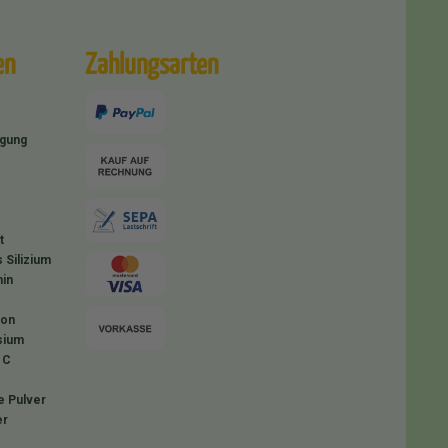
en
Zahlungsarten
igung
t
 Silizium
in
ion
sium
 C
e Pulver
er