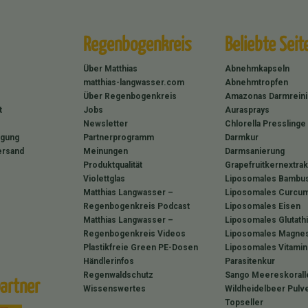
Regenbogenkreis
Beliebte Seit
Über Matthias
Abnehmkapseln
matthias-langwasser.com
Abnehmtropfen
Über Regenbogenkreis
Amazonas Darmrein
t
Jobs
Aurasprays
Newsletter
Chlorella Presslinge
rgung
Partnerprogramm
Darmkur
ersand
Meinungen
Darmsanierung
Produktqualität
Grapefruitkernextrak
Violettglas
Liposomales Bambus
Matthias Langwasser –
Liposomales Curcum
Regenbogenkreis Podcast
Liposomales Eisen
Matthias Langwasser –
Liposomales Glutath
Regenbogenkreis Videos
Liposomales Magne
Plastikfreie Green PE-Dosen
Liposomales Vitamin
Händlerinfos
Parasitenkur
Regenwaldschutz
Sango Meereskorall
artner
Wissenswertes
Wildheidelbeer Pulv
Topseller