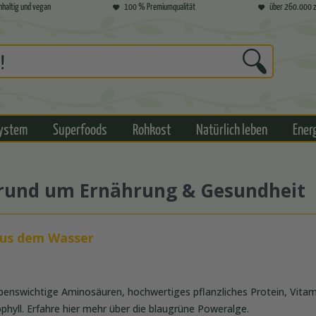
hhaltig und vegan
100 % Premiumqualität
über 260.000 z
ystem
Superfoods
Rohkost
Natürlich leben
Ener
s rund um Ernährung & Gesundheit
aus dem Wasser
lebenswichtige Aminosäuren, hochwertiges pflanzliches Protein, Vita
hyll. Erfahre hier mehr über die blaugrüne Poweralge.