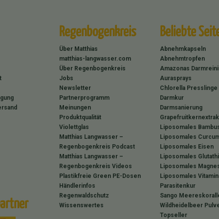
Regenbogenkreis
Beliebte Seit
Über Matthias
Abnehmkapseln
matthias-langwasser.com
Abnehmtropfen
Über Regenbogenkreis
Amazonas Darmrein
t
Jobs
Aurasprays
Newsletter
Chlorella Presslinge
rgung
Partnerprogramm
Darmkur
ersand
Meinungen
Darmsanierung
Produktqualität
Grapefruitkernextrak
Violettglas
Liposomales Bambus
Matthias Langwasser –
Liposomales Curcum
Regenbogenkreis Podcast
Liposomales Eisen
Matthias Langwasser –
Liposomales Glutath
Regenbogenkreis Videos
Liposomales Magne
Plastikfreie Green PE-Dosen
Liposomales Vitamin
Händlerinfos
Parasitenkur
Regenwaldschutz
Sango Meereskorall
artner
Wissenswertes
Wildheidelbeer Pulv
Topseller