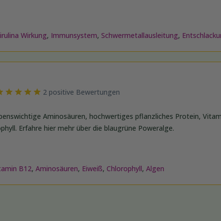
irulina Wirkung
,
Immunsystem
,
Schwermetallausleitung
,
Entschlack
2 positive Bewertungen
lebenswichtige Aminosäuren, hochwertiges pflanzliches Protein, Vita
hyll. Erfahre hier mehr über die blaugrüne Poweralge.
tamin B12
,
Aminosäuren
,
Eiweiß
,
Chlorophyll
,
Algen