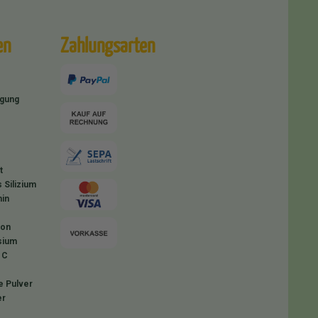
en
Zahlungsarten
igung
t
 Silizium
in
ion
sium
 C
e Pulver
er