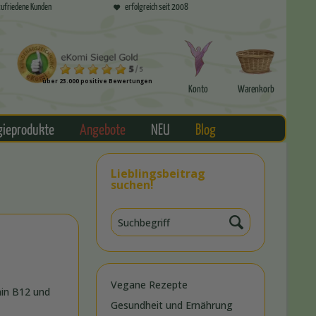
ufriedene Kunden
erfolgreich seit 2008
über 23.000 positive Bewertungen
Konto
Warenkorb
gieprodukte
Angebote
NEU
Blog
Lieblingsbeitrag
suchen!
Vegane Rezepte
min B12 und
Gesundheit und Ernährung