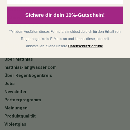
Widerrufsrecht
Datenschutz
Sichere dir dein 10%-Gutschein!
Batterieentsorgung
Zahlung und Versand
*Mit dem Ausfüllen dieses Formulars meldest du dich für den Erhalt von
Regenbogenkreis-E-Mails an und kannst diese jederzeit
Regenbogenkreis
abbestellen. Siehe unsere
Datenschutzrichtlinie
Über Matthias
matthias-langwasser.com
Über Regenbogenkreis
Jobs
Newsletter
Partnerprogramm
Meinungen
Produktqualität
Violettglas