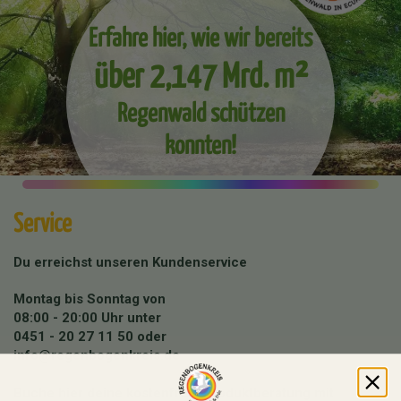
Erfahre hier, wie wir bereits
über 2,147 Mrd. m²
Regenwald schützen
konnten!
Service
Du erreichst unseren Kundenservice
Montag bis Sonntag von
08:00 - 20:00 Uhr unter
0451 - 20 27 11 50
oder
info@regenbogenkreis.de
Buche hier deine kostenfreie Produktberatung mit