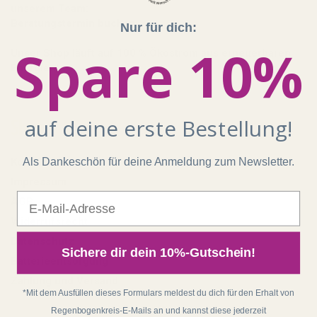
unserem Team:
Beratungstermin buchen
Nur für dich:
Spare 10%
Unser Shop läuft auf 100 % Ökostrom aus erneuerbaren
Energien!
auf deine erste Bestellung!
Shop
Als Dankeschön für deine Anmeldung zum Newsletter.
Kontakt
Impressum
E-Mail
AGB
Widerrufsrecht
Datenschutz
Sichere dir dein 10%-Gutschein!
Batterieentsorgung
Zahlung und Versand
*Mit dem Ausfüllen dieses Formulars meldest du dich für den Erhalt von
Regenbogenkreis-E-Mails an und kannst diese jederzeit