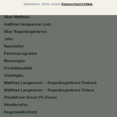
Regenbogenkreis
abbestellen. Siehe unsere
Datenschutzrichtlinie
Über Matthias
matthias-langwasser.com
Über Regenbogenkreis
Jobs
Newsletter
Partnerprogramm
Meinungen
Produktqualität
Violettglas
Matthias Langwasser – Regenbogenkreis Podcast
Matthias Langwasser – Regenbogenkreis Videos
Plastikfreie Green PE-Dosen
Händlerinfos
Regenwaldschutz