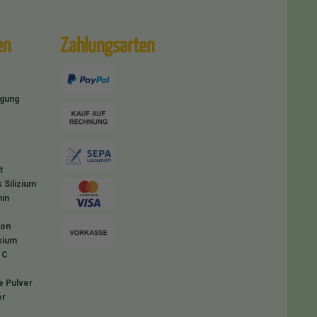
en
Zahlungsarten
igung
t
 Silizium
in
ion
sium
 C
e Pulver
er