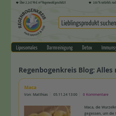
Über 2,147 Mrd. m² Regenwald geschützt
100 % natürlich, nac
Liposomales
Darmreinigung
Detox
Immuns
Regenbogenkreis Blog: Alle
Maca
Von: Matthias
05.11.24 13:00
0 Kommentare
Maca, die Wurzelkn
gegessen, um die L