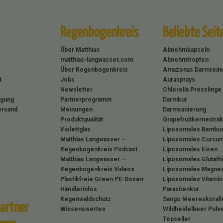
Regenbogenkreis
Beliebte Seit
Über Matthias
Abnehmkapseln
matthias-langwasser.com
Abnehmtropfen
Über Regenbogenkreis
Amazonas Darmrein
t
Jobs
Aurasprays
Newsletter
Chlorella Presslinge
rgung
Partnerprogramm
Darmkur
ersand
Meinungen
Darmsanierung
Produktqualität
Grapefruitkernextrak
Violettglas
Liposomales Bambus
Matthias Langwasser –
Liposomales Curcum
Regenbogenkreis Podcast
Liposomales Eisen
Matthias Langwasser –
Liposomales Glutath
Regenbogenkreis Videos
Liposomales Magne
Plastikfreie Green PE-Dosen
Liposomales Vitamin
Händlerinfos
Parasitenkur
Regenwaldschutz
Sango Meereskorall
artner
Wissenswertes
Wildheidelbeer Pulv
Topseller