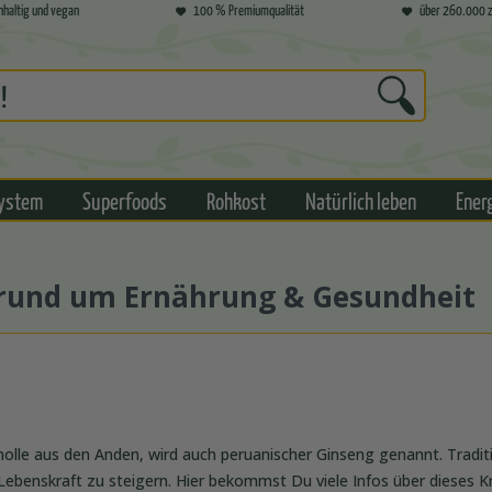
hhaltig und vegan
100 % Premiumqualität
über 260.000 z
ystem
Superfoods
Rohkost
Natürlich leben
Ener
s rund um Ernährung & Gesundheit
olle aus den Anden, wird auch peruanischer Ginseng genannt. Traditio
ebenskraft zu steigern. Hier bekommst Du viele Infos über dieses K