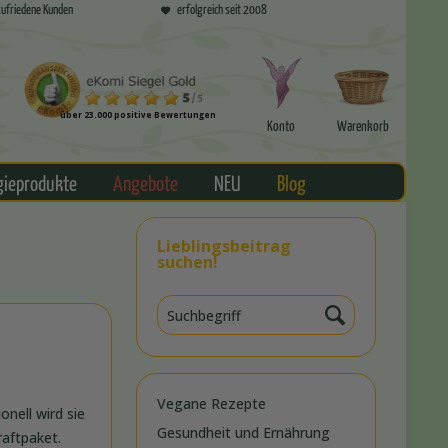
ufriedene Kunden
erfolgreich seit 2008
über 23.000 positive Bewertungen
Konto
Warenkorb
gieprodukte
Angebote
NEU
Blog
Lieblingsbeitrag
suchen!
Vegane Rezepte
nell wird sie
Gesundheit und Ernährung
raftpaket.