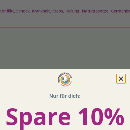
Konflikt
,
Schock
,
Krankheit
,
Krebs
,
Heilung
,
Naturgesetze
,
Germanis
Nur für dich:
Spare 10%