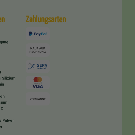
en
Zahlungsarten
igung
t
 Silizium
in
ion
sium
 C
e Pulver
er