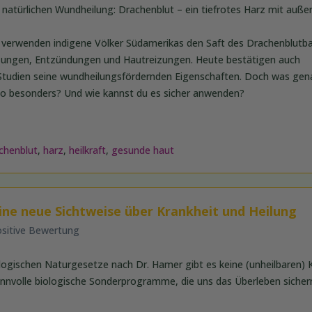
natürlichen Wundheilung: Drachenblut – ein tiefrotes Harz mit auß
n verwenden indigene Völker Südamerikas den Saft des Drachenblut
letzungen, Entzündungen und Hautreizungen. Heute bestätigen auch
 Studien seine wundheilungsfördernden Eigenschaften. Doch was ge
o besonders? Und wie kannst du es sicher anwenden?
chenblut
,
harz
,
heilkraft
,
gesunde haut
ine neue Sichtweise über Krankheit und Heilung
ositive Bewertung
ologischen Naturgesetze nach Dr. Hamer gibt es keine (unheilbaren) 
sinnvolle biologische Sonderprogramme, die uns das Überleben sichern