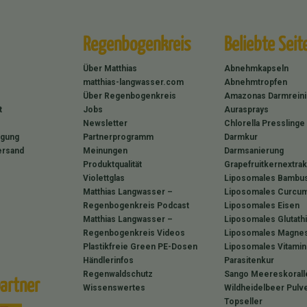
Regenbogenkreis
Beliebte Seit
Über Matthias
Abnehmkapseln
matthias-langwasser.com
Abnehmtropfen
Über Regenbogenkreis
Amazonas Darmrein
t
Jobs
Aurasprays
Newsletter
Chlorella Presslinge
rgung
Partnerprogramm
Darmkur
ersand
Meinungen
Darmsanierung
Produktqualität
Grapefruitkernextrak
Violettglas
Liposomales Bambus
Matthias Langwasser –
Liposomales Curcum
Regenbogenkreis Podcast
Liposomales Eisen
Matthias Langwasser –
Liposomales Glutath
Regenbogenkreis Videos
Liposomales Magne
Plastikfreie Green PE-Dosen
Liposomales Vitamin
Händlerinfos
Parasitenkur
Regenwaldschutz
Sango Meereskorall
artner
Wissenswertes
Wildheidelbeer Pulv
Topseller