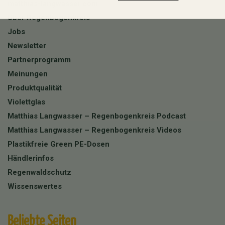
matthias-langwasser.com
Über Regenbogenkreis
Jobs
Newsletter
Partnerprogramm
Meinungen
Produktqualität
Violettglas
Matthias Langwasser – Regenbogenkreis Podcast
Matthias Langwasser – Regenbogenkreis Videos
Plastikfreie Green PE-Dosen
Händlerinfos
Regenwaldschutz
Wissenswertes
Beliebte Seiten