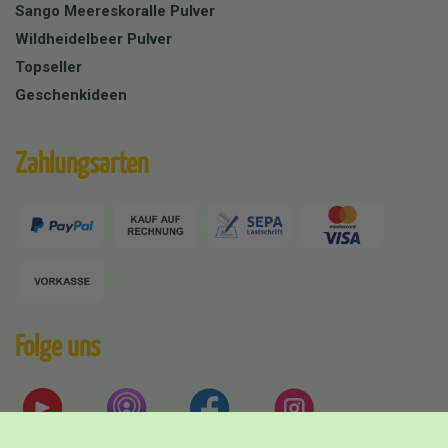
Sango Meereskoralle Pulver
Wildheidelbeer Pulver
Topseller
Geschenkideen
Zahlungsarten
Folge uns