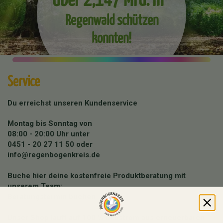
Regenwald schützen
konnten!
Service
Du erreichst unseren Kundenservice
Montag bis Sonntag von
08:00 - 20:00 Uhr unter
0451 - 20 27 11 50
oder
info@regenbogenkreis.de
Buche hier deine kostenfreie Produktberatung mit
unserem Team:
Beratungstermin buchen
Unser Shop läuft auf 100 % Ökostrom aus erneuerbaren