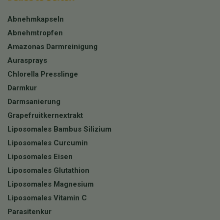
Abnehmkapseln
Abnehmtropfen
Amazonas Darmreinigung
Aurasprays
Chlorella Presslinge
Darmkur
Darmsanierung
Grapefruitkernextrakt
Liposomales Bambus Silizium
Liposomales Curcumin
Liposomales Eisen
Liposomales Glutathion
Liposomales Magnesium
Liposomales Vitamin C
Parasitenkur