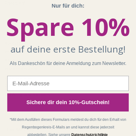
Energien!
Nur für dich:
Spare 10%
Shop
Kontakt
auf deine erste Bestellung!
Impressum
AGB
Als Dankeschön für deine Anmeldung zum Newsletter.
Widerrufsrecht
Datenschutz
E-Mail
Batterieentsorgung
Zahlung und Versand
Sichere dir dein 10%-Gutschein!
Regenbogenkreis
*Mit dem Ausfüllen dieses Formulars meldest du dich für den Erhalt von
Regenbogenkreis-E-Mails an und kannst diese jederzeit
Über Matthias
abbestellen. Siehe unsere
Datenschutzrichtlinie