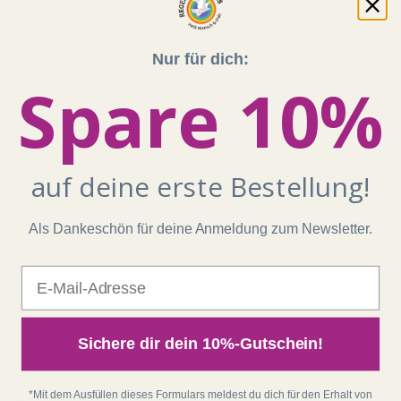
Energien!
Nur für dich:
Shop
Spare 10%
Kontakt
Impressum
AGB
auf deine erste Bestellung!
Widerrufsrecht
Datenschutz
Als Dankeschön für deine Anmeldung zum Newsletter.
Batterieentsorgung
E-Mail
Zahlung und Versand
Regenbogenkreis
Sichere dir dein 10%-Gutschein!
Über Matthias
*Mit dem Ausfüllen dieses Formulars meldest du dich für den Erhalt von