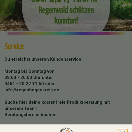
Regenwald schützen
konnten!
Service
Du erreichst unseren Kundenservice
Montag bis Sonntag von
08:00 - 20:00 Uhr unter
0451 - 20 27 11 50
oder
info@regenbogenkreis.de
Buche hier deine kostenfreie Produktberatung mit
unserem Team:
Beratungstermin buchen
Unser Shop läuft auf 100 % Ökostrom aus erneuerbaren