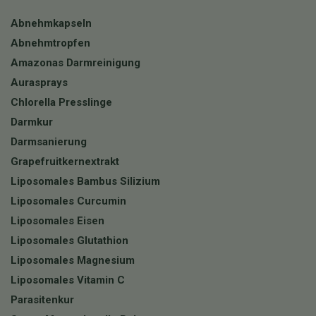
Abnehmkapseln
Abnehmtropfen
Amazonas Darmreinigung
Aurasprays
Chlorella Presslinge
Darmkur
Darmsanierung
Grapefruitkernextrakt
Liposomales Bambus Silizium
Liposomales Curcumin
Liposomales Eisen
Liposomales Glutathion
Liposomales Magnesium
Liposomales Vitamin C
Parasitenkur