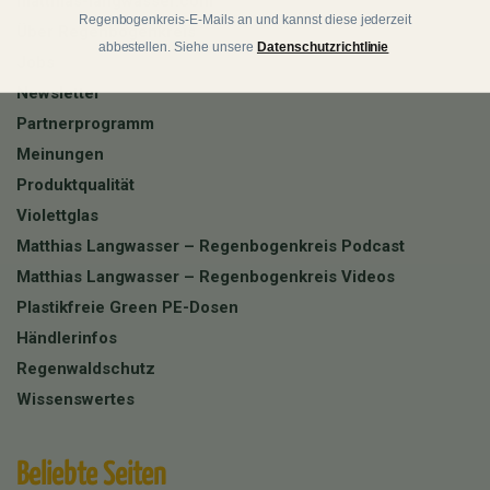
matthias-langwasser.com
Regenbogenkreis-E-Mails an und kannst diese jederzeit
Über Regenbogenkreis
abbestellen. Siehe unsere
Datenschutzrichtlinie
Jobs
Newsletter
Partnerprogramm
Meinungen
Produktqualität
Violettglas
Matthias Langwasser – Regenbogenkreis Podcast
Matthias Langwasser – Regenbogenkreis Videos
Plastikfreie Green PE-Dosen
Händlerinfos
Regenwaldschutz
Wissenswertes
Beliebte Seiten