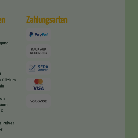
en
Zahlungsarten
igung
t
 Silizium
in
ion
sium
 C
e Pulver
er