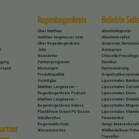
Regenbogenkreis
Beliebte Seit
Über Matthias
Abnehmkapseln
matthias-langwasser.com
Abnehmtropfen
Über Regenbogenkreis
Amazonas Darmrein
t
Jobs
Aurasprays
Newsletter
Chlorella Presslinge
rgung
Partnerprogramm
Darmkur
ersand
Meinungen
Darmsanierung
Produktqualität
Grapefruitkernextrak
Violettglas
Liposomales Bambus
Matthias Langwasser –
Liposomales Curcum
Regenbogenkreis Podcast
Liposomales Eisen
Matthias Langwasser –
Liposomales Glutath
Regenbogenkreis Videos
Liposomales Magne
Plastikfreie Green PE-Dosen
Liposomales Vitamin
Händlerinfos
Parasitenkur
Regenwaldschutz
Sango Meereskorall
artner
Wissenswertes
Wildheidelbeer Pulv
Topseller