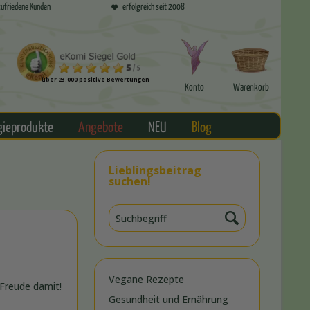
ufriedene Kunden
erfolgreich seit 2008
über 23.000 positive Bewertungen
Konto
Warenkorb
gieprodukte
Angebote
NEU
Blog
Lieblingsbeitrag
suchen!
Vegane Rezepte
 Freude damit!
Gesundheit und Ernährung