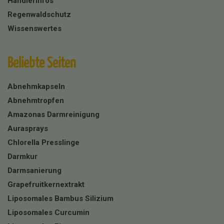
Händlerinfos
Regenwaldschutz
Wissenswertes
Beliebte Seiten
Abnehmkapseln
Abnehmtropfen
Amazonas Darmreinigung
Aurasprays
Chlorella Presslinge
Darmkur
Darmsanierung
Grapefruitkernextrakt
Liposomales Bambus Silizium
Liposomales Curcumin