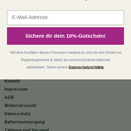
Buche hier deine kostenfreie Produktberatung mit
E-Mail
unserem Team:
Beratungstermin buchen
Sichere dir dein 10%-Gutschein!
Unser Shop läuft auf 100 % Ökostrom aus erneuerbaren
Energien!
*Mit dem Ausfüllen dieses Formulars meldest du dich für den Erhalt von
Regenbogenkreis-E-Mails an und kannst diese jederzeit
Shop
abbestellen. Siehe unsere
Datenschutzrichtlinie
Kontakt
Impressum
AGB
Widerrufsrecht
Datenschutz
Batterieentsorgung
Zahlung und Versand