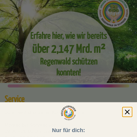
Erfahre hier, wie wir bereits
über 2,147 Mrd. m²
Regenwald schützen
konnten!
Service
Du erreichst unseren Kundenservice
Montag bis Sonntag von
Nur für dich:
08:00 - 20:00 Uhr unter