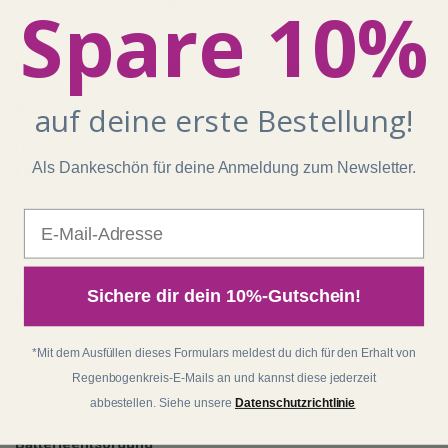
Spare 10%
0451 - 20 27 11 50
oder
info@regenbogenkreis.de
Buche hier deine kostenfreie Produktberatung mit
unserem Team:
Beratungstermin buchen
auf deine erste Bestellung!
Unser Shop läuft auf 100 % Ökostrom aus erneuerbaren
Als Dankeschön für deine Anmeldung zum Newsletter.
Energien!
E-Mail
Shop
Sichere dir dein 10%-Gutschein!
Kontakt
Impressum
*Mit dem Ausfüllen dieses Formulars meldest du dich für den Erhalt von
AGB
Regenbogenkreis-E-Mails an und kannst diese jederzeit
Widerrufsrecht
abbestellen. Siehe unsere
Datenschutzrichtlinie
Datenschutz
Batterieentsorgung