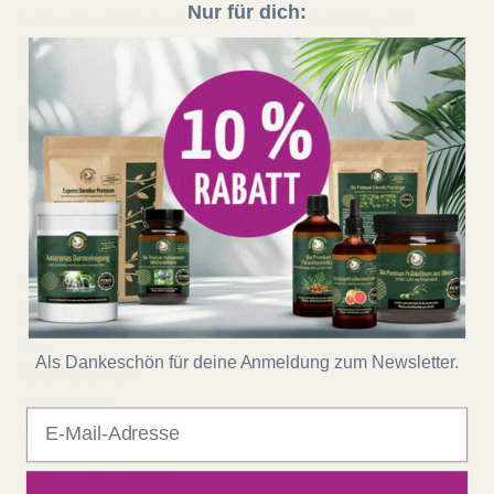
Nur für dich:
Buche hier deine kostenfreie Produktberatung mit
unserem Team:
Beratungstermin buchen
Unser Shop läuft auf 100 % Ökostrom aus erneuerbaren
Energien!
Shop
Kontakt
Impressum
AGB
Als Dankeschön für deine Anmeldung zum Newsletter.
Widerrufsrecht
Datenschutz
E-Mail
Batterieentsorgung
Zahlung und Versand