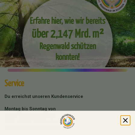
Erfahre hier, wie wir bereits
über 2,147 Mrd. m²
Regenwald schützen
konnten!
Service
Du erreichst unseren Kundenservice
Montag bis Sonntag von
08:00 - 20:00 Uhr unter
0451 - 20 27 11 50
oder
info@regenbogenkreis.de