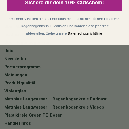
Sichere dir dein 10%-Gutschein!
Regenbogenkreis
*Mit dem Ausfüllen dieses Formulars meldest du dich für den Erhalt von
Über Matthias
Regenbogenkreis-E-Mails an und kannst diese jederzeit
abbestellen. Siehe unsere
Datenschutzrichtlinie
matthias-langwasser.com
Über Regenbogenkreis
Jobs
Newsletter
Partnerprogramm
Meinungen
Produktqualität
Violettglas
Matthias Langwasser – Regenbogenkreis Podcast
Matthias Langwasser – Regenbogenkreis Videos
Plastikfreie Green PE-Dosen
Händlerinfos