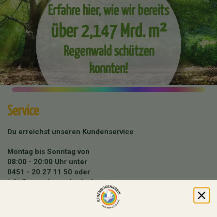
Erfahre hier, wie wir bereits
über 2,147 Mrd. m²
Regenwald schützen
konnten!
Service
Du erreichst unseren Kundenservice
Montag bis Sonntag von
08:00 - 20:00 Uhr unter
0451 - 20 27 11 50
oder
info@regenbogenkreis.de
Buche hier deine kostenfreie Produktberatung mit
unserem Team: