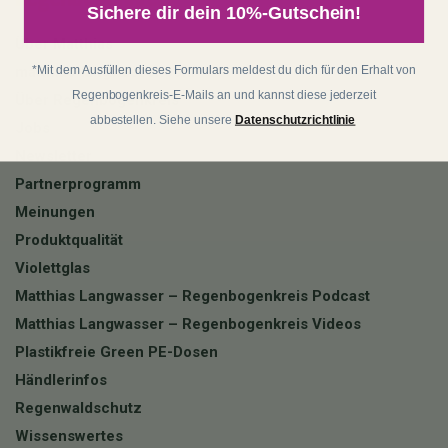
Sichere dir dein 10%-Gutschein!
Über Matthias
*Mit dem Ausfüllen dieses Formulars meldest du dich für den Erhalt von
matthias-langwasser.com
Regenbogenkreis-E-Mails an und kannst diese jederzeit
Über Regenbogenkreis
abbestellen. Siehe unsere
Datenschutzrichtlinie
Jobs
Newsletter
Partnerprogramm
Meinungen
Produktqualität
Violettglas
Matthias Langwasser – Regenbogenkreis Podcast
Matthias Langwasser – Regenbogenkreis Videos
Plastikfreie Green PE-Dosen
Händlerinfos
Regenwaldschutz
Wissenswertes