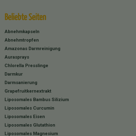
Beliebte Seiten
Abnehmkapseln
Abnehmtropfen
Amazonas Darmreinigung
Aurasprays
Chlorella Presslinge
Darmkur
Darmsanierung
Grapefruitkernextrakt
Liposomales Bambus Silizium
Liposomales Curcumin
Liposomales Eisen
Liposomales Glutathion
Liposomales Magnesium