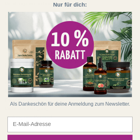
Beratungstermin buchen
Nur für dich:
Unser Shop läuft auf 100 % Ökostrom aus erneuerbaren
Energien!
Shop
Kontakt
Impressum
AGB
Widerrufsrecht
Datenschutz
Als Dankeschön für deine Anmeldung zum Newsletter.
Batterieentsorgung
Zahlung und Versand
E-Mail
Regenbogenkreis