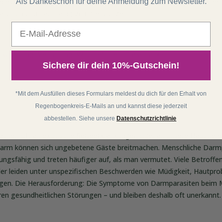
Als Dankeschön für deine Anmeldung zum Newsletter.
indest du wertvolle Tipps und Empfehlungen von Matthias, um deine
türlich und nachhaltig zu unterstützen.
E-Mail
sanierung
,
Verdauung
,
Wohlbefinden
,
Entschlacken
Sichere dir dein 10%-Gutschein!
*Mit dem Ausfüllen dieses Formulars meldest du dich für den Erhalt von
Regenbogenkreis-E-Mails an und kannst diese jederzeit
abbestellen. Siehe unsere
Datenschutzrichtlinie
asiten oft an exotische Reiseerkrankungen oder an unsere Haustier
arm können sich ungebetene Gäste breitmachen. Menschliche Darmp
ungsfähig und treten häufiger auf, als man vermutet. Viele Betroff
der leiden unter unspezifischen Beschwerden wie Müdigkeit, Hautpr
gen. Die Herausforderung: Die Symptome von Darmparasiten beim
ren gesundheitlichen Störungen – und bleiben deshalb oft unerkannt.