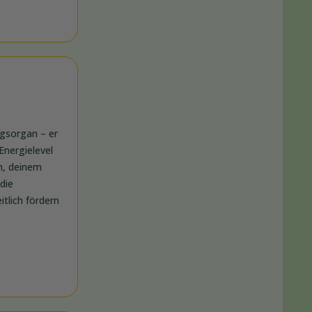
ngsorgan – er
Energielevel
h, deinem
die
itlich fördern