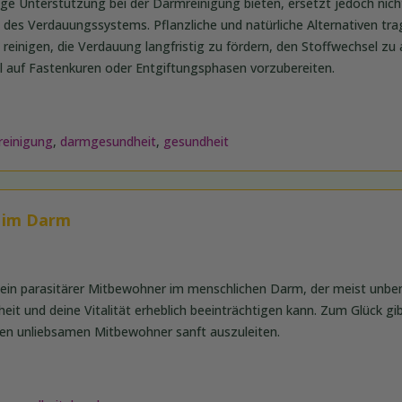
tige Unterstützung bei der Darmreinigung bieten, ersetzt jedoch nich
 des Verdauungssystems. Pflanzliche und natürliche Alternativen tra
reinigen, die Verdauung langfristig zu fördern, den Stoffwechsel zu 
l auf Fastenkuren oder Entgiftungsphasen vorzubereiten.
reinigung
,
darmgesundheit
,
gesundheit
r im Darm
ein parasitärer Mitbewohner im menschlichen Darm, der meist unbem
eit und deine Vitalität erheblich beeinträchtigen kann. Zum Glück gi
den unliebsamen Mitbewohner sanft auszuleiten.