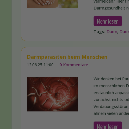
vermeiden? Hier f
Darmgesundheit na
Mehr lesen
Tags:
Darm
,
Darm
Darmparasiten beim Menschen
12.06.25 11:00
0 Kommentare
Wir denken bei Par
im menschlichen D
erstaunlich anpass
zunächst nichts o
Verdauungsstörun
ähneln vielen ande
Mehr lesen