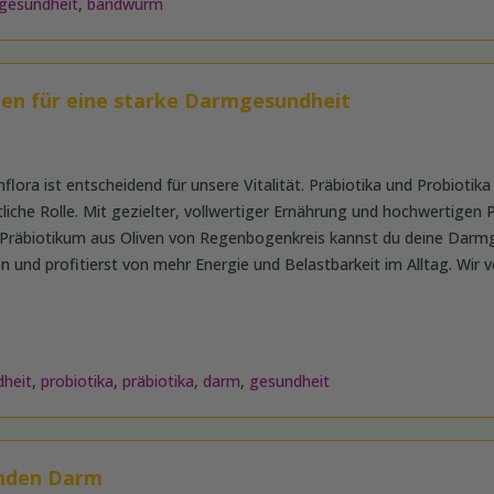
gesundheit
,
bandwurm
aden für eine starke Darmgesundheit
lora ist entscheidend für unsere Vitalität. Präbiotika und Probiotika
tliche Rolle. Mit gezielter, vollwertiger Ernährung und hochwertigen
räbiotikum aus Oliven von Regenbogenkreis kannst du deine Darm
n und profitierst von mehr Energie und Belastbarkeit im Alltag. Wir ve
heit
,
probiotika
,
präbiotika
,
darm
,
gesundheit
unden Darm