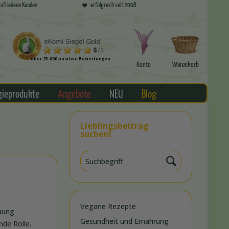
ufriedene Kunden
erfolgreich seit 2008
über 23.000 positive Bewertungen
Konto
Warenkorb
gieprodukte
Angebote
NEU
Blog
Lieblingsbeitrag
suchen!
Vegane Rezepte
auung
Gesundheit und Ernährung
nde Rolle.