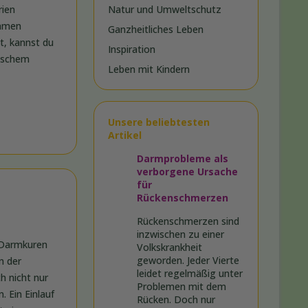
rien
Natur und Umweltschutz
ahmen
Ganzheitliches Leben
t, kannst du
Inspiration
tischem
Leben mit Kindern
Unsere beliebtesten
Artikel
Darmprobleme als
verborgene Ursache
für
Rückenschmerzen
Rückenschmerzen sind
inzwischen zu einer
r Darmkuren
Volkskrankheit
geworden. Jeder Vierte
n der
leidet regelmäßig unter
h nicht nur
Problemen mit dem
. Ein Einlauf
Rücken. Doch nur