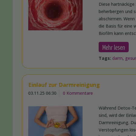
Diese hartnäckige
beherbergen und 
abschirmen. Wenn d
die Basis für ein
Biofilm kann ents
Mehr lesen
Tags:
darm
,
gesu
Einlauf zur Darmreinigung
03.11.25 06:30
0 Kommentare
Während Detox-Tee
sind, wird der Ein
Darmreinigung. Dur
Verstopfungen löse