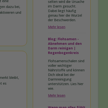
t eine
selten wird die Ursache
im Darm gesucht.
gen dazu bei,
Dabei liegt häufig
aktivieren und
genau hier die Wurzel
der Beschwerden.
Mehr lesen
Blog: Flohsamen -
Abnehmen und den
Darm reinigen |
Regenbogenkreis
Flohsamenschalen sind
voller wichtiger
Nährstoffe und können
Dich ideal bei der
erkt bleibt,
Darmreinigung
bt es
unterstützen. Lies hier
wie.
Mehr lesen
Wenn man alles fühlt