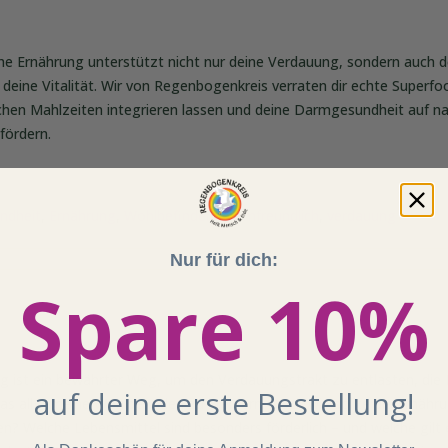
he Ernährung unterstützt nicht nur deine Verdauung, sondern auch d
ine Vitalität. Wir von Regenbogenkreis verraten dir echte Superfoo
lichen Mahlzeiten integrieren lassen und deine Darmgesundheit auf na
fördern.
ndheit
,
Ernährung
,
Wohlbefinden
,
darmfreundlich
,
verdauung
Nur für dich:
Spare 10%
g ist ein bewährter Weg, um den Verdauungstrakt zu entlasten, die
auf deine erste Bestellung!
das allgemeine Wohlbefinden zu steigern. Doch wie sollte die Ernäh
en? Welche Lebensmittel sind besonders förderlich – und welche gilt 