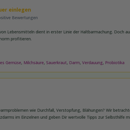
uer einlegen
ositive Bewertungen
on Lebensmitteln dient in erster Linie der Haltbarmachung. Doch au
norm profitieren.
tes Gemüse
,
Milchsäure
,
Sauerkraut
,
Darm
,
Verdauung
,
Probiotika
Darmproblemen wie Durchfall, Verstopfung, Blähungen? Wir betracht
arms im Einzelnen und geben Dir wertvolle Tipps zur Selbsthilfe mi