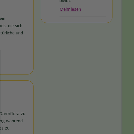
bleibt.
Mehr lesen
ein
ds, die sich
türliche und
 Darmflora zu
rung während
es zu