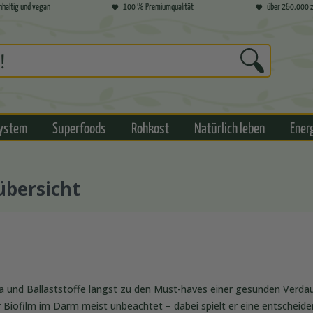
hhaltig und vegan
100 % Premiumqualität
über 260.000 z
ystem
Superfoods
Rohkost
Natürlich leben
Ener
übersicht
a und Ballaststoffe längst zu den Must-haves einer gesunden Verd
r Biofilm im Darm meist unbeachtet – dabei spielt er eine entscheide