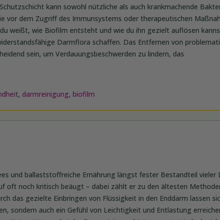
 Schutzschicht kann sowohl nützliche als auch krankmachende Bakte
sie vor dem Zugriff des Immunsystems oder therapeutischen Maßn
u weißt, wie Biofilm entsteht und wie du ihn gezielt auflösen kanns
e widerstandsfähige Darmflora schaffen. Das Entfernen von problema
cheidend sein, um Verdauungsbeschwerden zu lindern, das
ndheit
,
darmreinigung
,
biofilm
s und ballaststoffreiche Ernährung längst fester Bestandteil viele
lauf oft noch kritisch beäugt – dabei zählt er zu den ältesten Methode
ch das gezielte Einbringen von Flüssigkeit in den Enddarm lassen sic
n, sondern auch ein Gefühl von Leichtigkeit und Entlastung erreichen