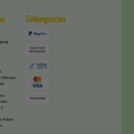
en
Zahlungsarten
igung
t
 Silizium
in
ion
sium
 C
e Pulver
er