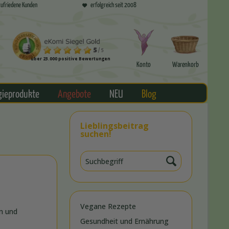
ufriedene Kunden
erfolgreich seit 2008
über 23.000 positive Bewertungen
Konto
Warenkorb
gieprodukte
Angebote
NEU
Blog
Lieblingsbeitrag
suchen!
Vegane Rezepte
en und
Gesundheit und Ernährung