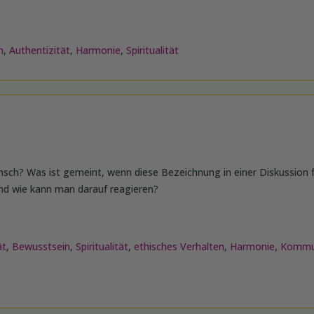
n
,
Authentizität
,
Harmonie
,
Spiritualität
sch? Was ist gemeint, wenn diese Bezeichnung in einer Diskussion f
Und wie kann man darauf reagieren?
ät
,
Bewusstsein
,
Spiritualität
,
ethisches Verhalten
,
Harmonie
,
Kommu