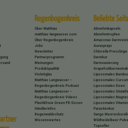
Regenbogenkreis
Beliebte Seit
Über Matthias
Abnehmkapseln
matthias-langwasser.com
Abnehmtropfen
Über Regenbogenkreis
Amazonas Darmrein
t
Jobs
Aurasprays
Newsletter
Chlorella Presslinge
rgung
Partnerprogramm
Darmkur
ersand
Meinungen
Darmsanierung
Produktqualität
Grapefruitkernextrak
Violettglas
Liposomales Bambus
Matthias Langwasser –
Liposomales Curcum
Regenbogenkreis Podcast
Liposomales Eisen
Matthias Langwasser –
Liposomales Glutath
Regenbogenkreis Videos
Liposomales Magne
Plastikfreie Green PE-Dosen
Liposomales Vitamin
Händlerinfos
Parasitenkur
Regenwaldschutz
Sango Meereskorall
artner
Wissenswertes
Wildheidelbeer Pulv
Topseller