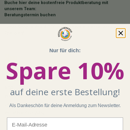
Buche hier deine kostenfreie Produktberatung mit
unserem Team:
Beratungstermin buchen
Unser Shop läuft auf 100 % Ökostrom aus erneuerbaren
Energien!
Nur für dich:
Shop
Spare 10%
Kontakt
Impressum
AGB
auf deine erste Bestellung!
Widerrufsrecht
Datenschutz
Als Dankeschön für deine Anmeldung zum Newsletter.
Batterieentsorgung
E-Mail
Zahlung und Versand