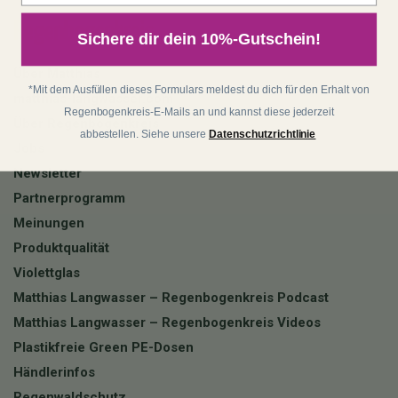
Regenbogenkreis
Sichere dir dein 10%-Gutschein!
Über Matthias
*Mit dem Ausfüllen dieses Formulars meldest du dich für den Erhalt von
matthias-langwasser.com
Regenbogenkreis-E-Mails an und kannst diese jederzeit
Über Regenbogenkreis
abbestellen. Siehe unsere
Datenschutzrichtlinie
Jobs
Newsletter
Partnerprogramm
Meinungen
Produktqualität
Violettglas
Matthias Langwasser – Regenbogenkreis Podcast
Matthias Langwasser – Regenbogenkreis Videos
Plastikfreie Green PE-Dosen
Händlerinfos
Regenwaldschutz